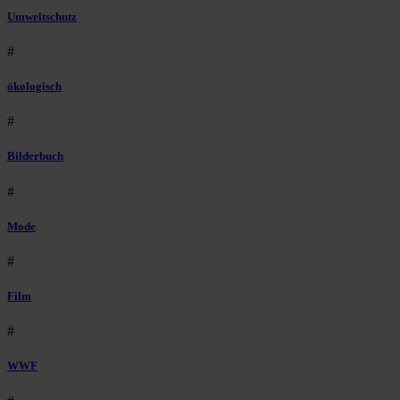
Umweltschutz
#
ökologisch
#
Bilderbuch
#
Mode
#
Film
#
WWF