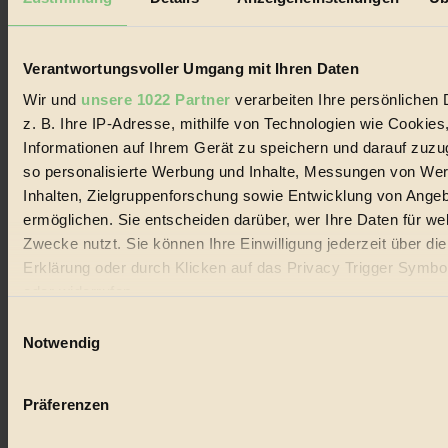
Biorama steht für einen nachhaltigen Lebensstil und bewussten
Lebenswandel. Es ist eine moderne Plattform für Ideen, Menschen
und Produkte, ein Leitfaden im schnell wachsenden Markt des
Handels mit Bioprodukten, des Fair-Trade sowie der Branche
Verantwortungsvoller Umgang mit Ihren Daten
alternativer Energien.
Wir und
unsere 1022 Partner
verarbeiten Ihre persönlichen 
Social Media
z. B. Ihre IP-Adresse, mithilfe von Technologien wie Cookies
22.601 Fans auf Facebook
Informationen auf Ihrem Gerät zu speichern und darauf zuzu
3.415 Follower auf Twitter
Folge uns auf Instagram
so personalisierte Werbung und Inhalte, Messungen von We
Themen
Inhalten, Zielgruppenforschung sowie Entwicklung von Ange
#
ermöglichen. Sie entscheiden darüber, wer Ihre Daten für we
Zwecke nutzt. Sie können Ihre Einwilligung jederzeit über di
Bio
Erklärung oder durch Klicken auf das Privacy Trigger Symbo
#
oder widerrufen
Einwilligungsauswahl
Nachhaltigkeit
Wenn Sie es erlauben, würden wir auch gerne:
Notwendig
#
Informationen über Ihre geografische Lage erfassen, 
auf einige Meter genau sein können
Vegan
Präferenzen
Ihr Gerät durch aktives Scannen nach bestimmten 
#
(Fingerprinting) identifizieren