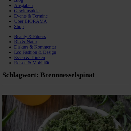
Blog
Ausgaben
Gewinnspiele
Events & Termine
Über BIORAMA
Shop
Beauty & Fitness
Bio & Natur
Diskurs & Kommentar
Eco Fashion & Design
Essen & Trinken
Reisen & Mobilität
Schlagwort:
Brennnesselspinat