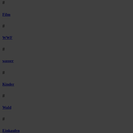
#
Film
#
WWF
#
wasser
#
Kinder
#
Wald
#
Einkaufen