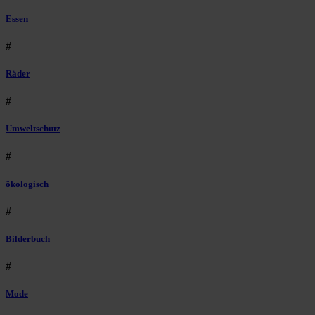
Essen
#
Räder
#
Umweltschutz
#
ökologisch
#
Bilderbuch
#
Mode