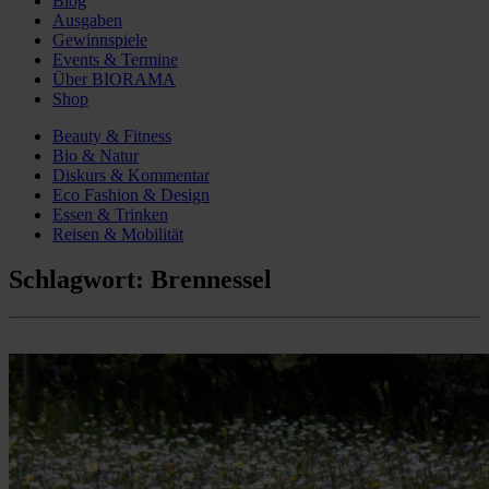
Blog
Ausgaben
Gewinnspiele
Events & Termine
Über BIORAMA
Shop
Beauty & Fitness
Bio & Natur
Diskurs & Kommentar
Eco Fashion & Design
Essen & Trinken
Reisen & Mobilität
Schlagwort:
Brennessel