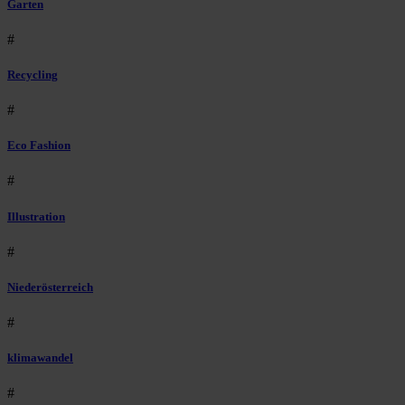
Garten
#
Recycling
#
Eco Fashion
#
Illustration
#
Niederösterreich
#
klimawandel
#