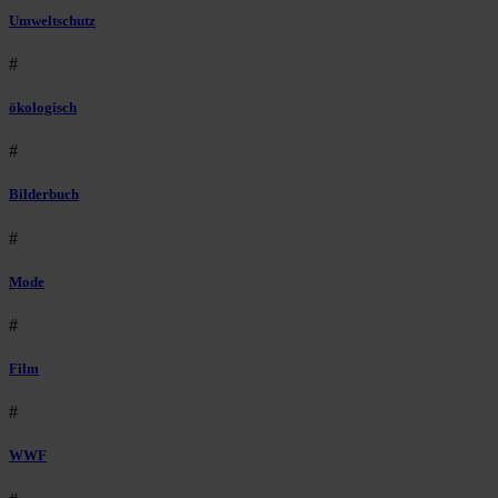
Umweltschutz
#
ökologisch
#
Bilderbuch
#
Mode
#
Film
#
WWF