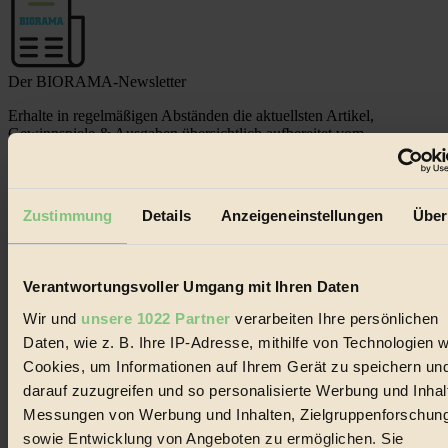
Der BIORAMA-Newsletter
Erhalte in regelmäßigen Abständen die aktuellsten Artikel,
Gewinnspiele & Ausgaben übersichtlich aufbereitet vom
BIORAMA-Magazin per E-Mail.
Jetzt eintragen:
Zustimmung
Details
Anzeigeneinstellungen
Über
Verantwortungsvoller Umgang mit Ihren Daten
Wir und
unsere 1022 Partner
verarbeiten Ihre persönlichen
Daten, wie z. B. Ihre IP-Adresse, mithilfe von Technologien w
© 2026 Biorama GmbH
Cookies, um Informationen auf Ihrem Gerät zu speichern un
Impressum & Disclaimer
darauf zuzugreifen und so personalisierte Werbung und Inhal
Datenschutz
Messungen von Werbung und Inhalten, Zielgruppenforschun
Mediadaten
sowie Entwicklung von Angeboten zu ermöglichen. Sie