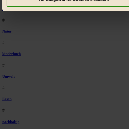
welche Inhalte besonders gut ankommen, Inhalte wie Videos
Lebensmittel
externen Plattformen anzuzeigen, oder auch, um Werbung
auszuspielen.
Mehr erfahren
.
#
Bist du damit einverstanden?
Natur
#
kinderbuch
#
Umwelt
#
Essen
#
nachhaltig