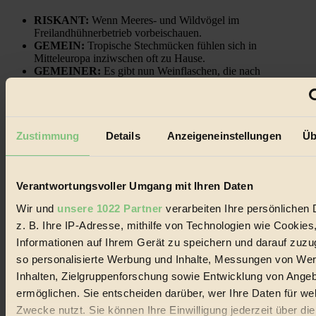
RISKANT:
Wenn Meeres- und Wildvögel im
Freilandhühnerbetrieb vorbeischauen.
GEMEIN:
Tropische Stechmücken fühlen sich in
Mitteleuropa inziwschen oft zu Hause.
GEMEINER:
Es gibt nun Weinflaschen, die nach
Entleerung voll wieder zu dir zurückkommen.
Zustimmung
Details
Anzeigeneinstellungen
Üb
Der BIORAMA-Newsletter
Verantwortungsvoller Umgang mit Ihren Daten
Erhalte in regelmäßigen Abständen die aktuellsten Artikel,
Gewinnspiele & Ausgaben übersichtlich aufbereitet vom
Wir und
unsere 1022 Partner
verarbeiten Ihre persönlichen 
BIORAMA-Magazin per E-Mail.
z. B. Ihre IP-Adresse, mithilfe von Technologien wie Cookies
Informationen auf Ihrem Gerät zu speichern und darauf zuzu
Jetzt eintragen:
so personalisierte Werbung und Inhalte, Messungen von We
Inhalten, Zielgruppenforschung sowie Entwicklung von Ange
ermöglichen. Sie entscheiden darüber, wer Ihre Daten für we
Zwecke nutzt. Sie können Ihre Einwilligung jederzeit über di