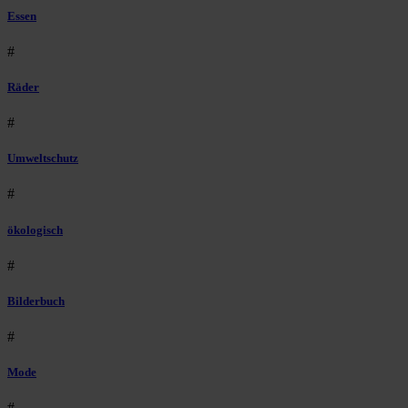
Essen
#
Räder
#
Umweltschutz
#
ökologisch
#
Bilderbuch
#
Mode
#