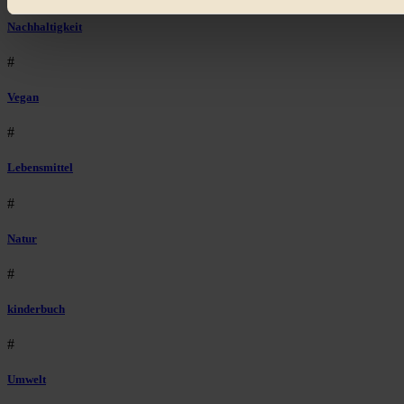
Bist du damit einverstanden?
Nachhaltigkeit
#
Vegan
#
Lebensmittel
#
Natur
#
kinderbuch
#
Umwelt