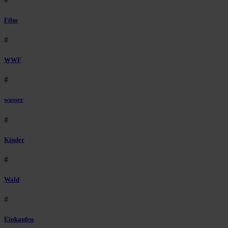
Film
#
WWF
#
wasser
#
Kinder
#
Wald
#
Einkaufen