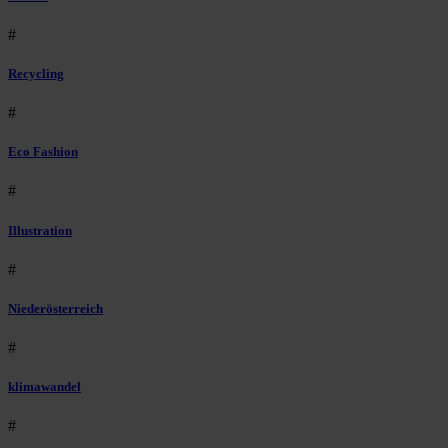
#
Recycling
#
Eco Fashion
#
Illustration
#
Niederösterreich
#
klimawandel
#