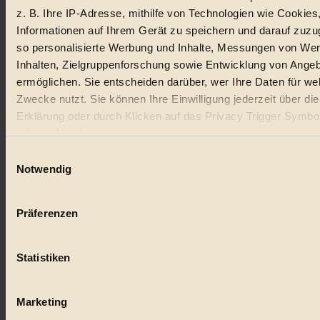
z. B. Ihre IP-Adresse, mithilfe von Technologien wie Cookies
Lebensmittel
Informationen auf Ihrem Gerät zu speichern und darauf zuzu
so personalisierte Werbung und Inhalte, Messungen von We
#
Inhalten, Zielgruppenforschung sowie Entwicklung von Ange
Natur
ermöglichen. Sie entscheiden darüber, wer Ihre Daten für we
Zwecke nutzt. Sie können Ihre Einwilligung jederzeit über di
#
Erklärung oder durch Klicken auf das Privacy Trigger Symbo
oder widerrufen
kinderbuch
Einwilligungsauswahl
#
Wenn Sie es erlauben, würden wir auch gerne:
Notwendig
Informationen über Ihre geografische Lage erfassen, 
Umwelt
auf einige Meter genau sein können
Präferenzen
#
Ihr Gerät durch aktives Scannen nach bestimmten 
(Fingerprinting) identifizieren
Essen
Statistiken
Erfahren Sie mehr darüber, wie Ihre persönlichen Daten verar
#
werden, und legen Sie Ihre Präferenzen im
Abschnitt Einzel
fest.
Marketing
nachhaltig