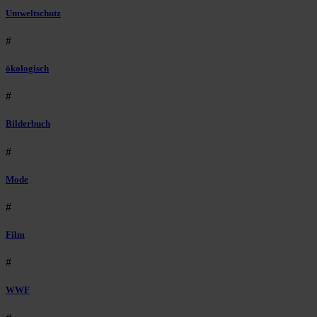
Umweltschutz
#
ökologisch
#
Bilderbuch
#
Mode
#
Film
#
WWF