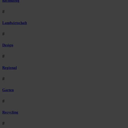
nachhaltig
#
Landwirtschaft
#
Design
#
Regional
#
Garten
#
Recycling
#