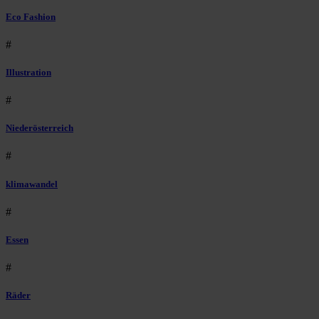
Eco Fashion
#
Illustration
#
Niederösterreich
#
klimawandel
#
Essen
#
Räder