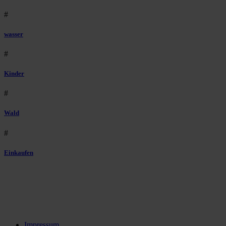
#
wasser
#
Kinder
#
Wald
#
Einkaufen
Impressum