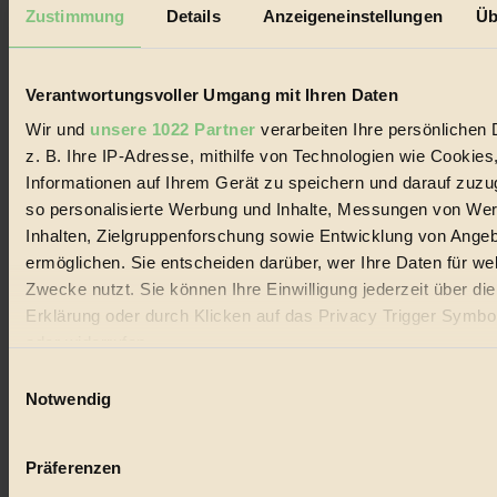
Mediadaten
Zustimmung
Details
Anzeigeneinstellungen
Üb
Biorama steht für einen nachhaltigen Lebensstil und bewussten
Lebenswandel. Es ist eine moderne Plattform für Ideen, Menschen
und Produkte, ein Leitfaden im schnell wachsenden Markt des
Verantwortungsvoller Umgang mit Ihren Daten
Handels mit Bioprodukten, des Fair-Trade sowie der Branche
alternativer Energien.
Wir und
unsere 1022 Partner
verarbeiten Ihre persönlichen 
z. B. Ihre IP-Adresse, mithilfe von Technologien wie Cookies
Social Media
22.601 Fans auf Facebook
Informationen auf Ihrem Gerät zu speichern und darauf zuzu
3.415 Follower auf Twitter
so personalisierte Werbung und Inhalte, Messungen von We
Folge uns auf Instagram
Inhalten, Zielgruppenforschung sowie Entwicklung von Ange
Themen
#
ermöglichen. Sie entscheiden darüber, wer Ihre Daten für we
Zwecke nutzt. Sie können Ihre Einwilligung jederzeit über di
Bio
Erklärung oder durch Klicken auf das Privacy Trigger Symbo
oder widerrufen
#
Einwilligungsauswahl
Nachhaltigkeit
Wenn Sie es erlauben, würden wir auch gerne:
Notwendig
Informationen über Ihre geografische Lage erfassen, 
#
auf einige Meter genau sein können
Präferenzen
Vegan
Ihr Gerät durch aktives Scannen nach bestimmten 