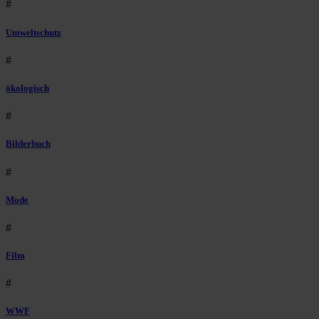
#
Umweltschutz
#
ökologisch
#
Bilderbuch
#
Mode
#
Film
#
WWF