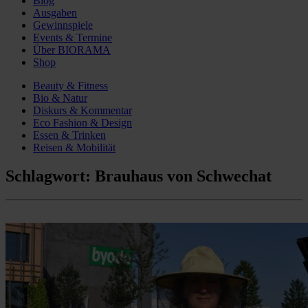
Blog
Ausgaben
Gewinnspiele
Events & Termine
Über BIORAMA
Shop
Beauty & Fitness
Bio & Natur
Diskurs & Kommentar
Eco Fashion & Design
Essen & Trinken
Reisen & Mobilität
Schlagwort:
Brauhaus von Schwechat