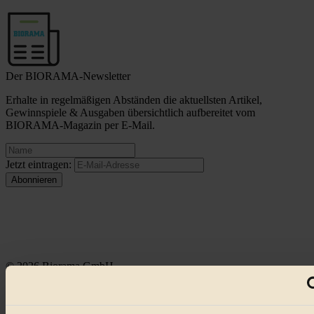
Der BIORAMA-Newsletter
Erhalte in regelmäßigen Abständen die aktuellsten Artikel,
Gewinnspiele & Ausgaben übersichtlich aufbereitet vom
BIORAMA-Magazin per E-Mail.
Jetzt eintragen:
© 2026 Biorama GmbH
Impressum & Disclaimer
Datenschutz