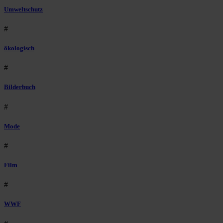
Umweltschutz
#
ökologisch
#
Bilderbuch
#
Mode
#
Film
#
WWF