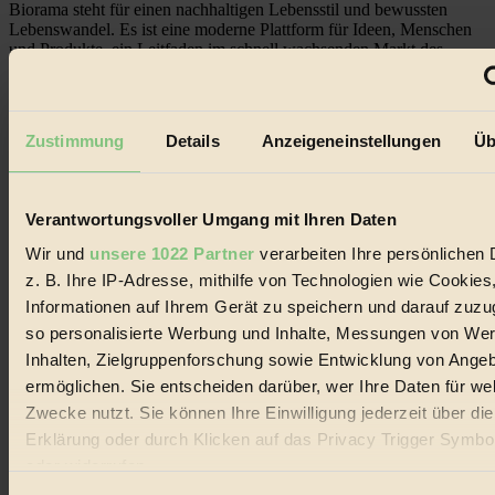
Biorama steht für einen nachhaltigen Lebensstil und bewussten
Lebenswandel. Es ist eine moderne Plattform für Ideen, Menschen
und Produkte, ein Leitfaden im schnell wachsenden Markt des
Handels mit Bioprodukten, des Fair-Trade sowie der Branche
alternativer Energien.
Social Media
Zustimmung
Details
Anzeigeneinstellungen
Üb
22.601 Fans auf Facebook
3.415 Follower auf Twitter
Folge uns auf Instagram
Themen
Verantwortungsvoller Umgang mit Ihren Daten
#
Wir und
unsere 1022 Partner
verarbeiten Ihre persönlichen 
Bio
z. B. Ihre IP-Adresse, mithilfe von Technologien wie Cookies
Informationen auf Ihrem Gerät zu speichern und darauf zuzu
#
so personalisierte Werbung und Inhalte, Messungen von We
Nachhaltigkeit
Inhalten, Zielgruppenforschung sowie Entwicklung von Ange
ermöglichen. Sie entscheiden darüber, wer Ihre Daten für we
#
Zwecke nutzt. Sie können Ihre Einwilligung jederzeit über di
Erklärung oder durch Klicken auf das Privacy Trigger Symbo
Vegan
oder widerrufen
#