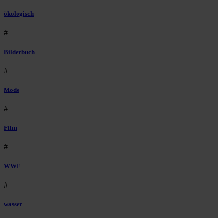
ökologisch
#
Bilderbuch
#
Mode
#
Film
#
WWF
#
wasser