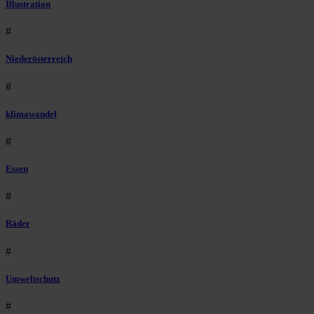
Illustration
#
Niederösterreich
#
klimawandel
#
Essen
#
Räder
#
Umweltschutz
#