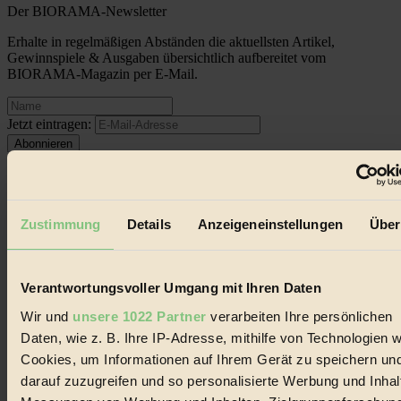
Der BIORAMA-Newsletter
Erhalte in regelmäßigen Abständen die aktuellsten Artikel,
Gewinnspiele & Ausgaben übersichtlich aufbereitet vom
BIORAMA-Magazin per E-Mail.
Jetzt eintragen:
Zustimmung
Details
Anzeigeneinstellungen
Über
© 2026 Biorama GmbH
Impressum & Disclaimer
Verantwortungsvoller Umgang mit Ihren Daten
Datenschutz
Wir und
unsere 1022 Partner
verarbeiten Ihre persönlichen
Mediadaten
Daten, wie z. B. Ihre IP-Adresse, mithilfe von Technologien w
Biorama steht für einen nachhaltigen Lebensstil und bewussten
Cookies, um Informationen auf Ihrem Gerät zu speichern un
Lebenswandel. Es ist eine moderne Plattform für Ideen, Menschen
und Produkte, ein Leitfaden im schnell wachsenden Markt des
darauf zuzugreifen und so personalisierte Werbung und Inhal
Handels mit Bioprodukten, des Fair-Trade sowie der Branche