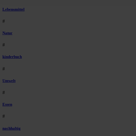
Lebensmittel
#
Natur
#
kinderbuch
#
Umwelt
#
Essen
#
nachhaltig