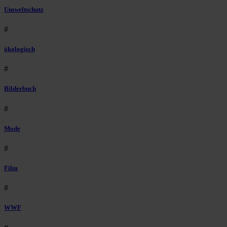
Umweltschutz
#
ökologisch
#
Bilderbuch
#
Mode
#
Film
#
WWF