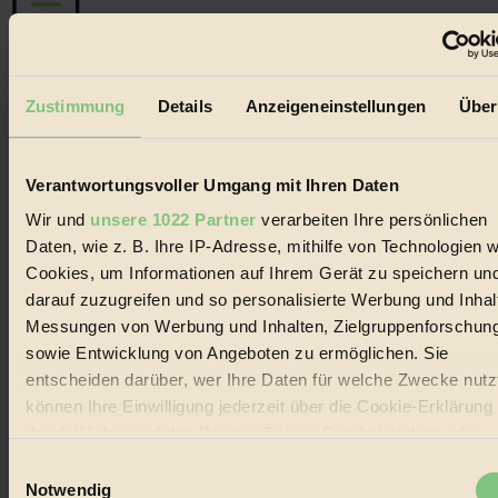
Der BIORAMA-Newsletter
Zustimmung
Details
Anzeigeneinstellungen
Über
Erhalte in regelmäßigen Abständen die aktuellsten Artikel,
Gewinnspiele & Ausgaben übersichtlich aufbereitet vom
BIORAMA-Magazin per E-Mail.
Verantwortungsvoller Umgang mit Ihren Daten
Wir und
unsere 1022 Partner
verarbeiten Ihre persönlichen
Jetzt eintragen:
Daten, wie z. B. Ihre IP-Adresse, mithilfe von Technologien w
Cookies, um Informationen auf Ihrem Gerät zu speichern un
darauf zuzugreifen und so personalisierte Werbung und Inhal
Messungen von Werbung und Inhalten, Zielgruppenforschun
sowie Entwicklung von Angeboten zu ermöglichen. Sie
entscheiden darüber, wer Ihre Daten für welche Zwecke nutzt
© 2026 Biorama GmbH
können Ihre Einwilligung jederzeit über die Cookie-Erklärung
Impressum & Disclaimer
durch Klicken auf das Privacy Trigger Symbol ändern oder
Datenschutz
widerrufen
Einwilligungsauswahl
Mediadaten
Notwendig