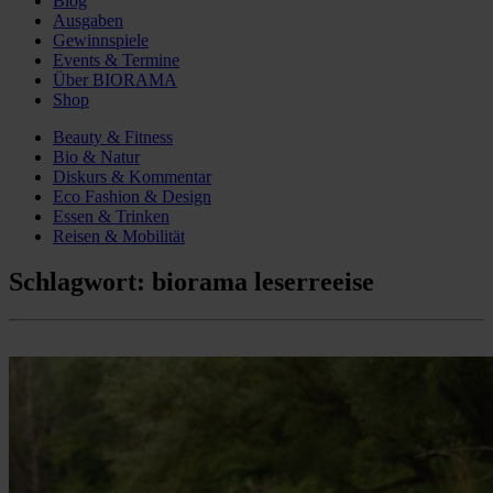
Blog
Ausgaben
Gewinnspiele
Events & Termine
Über BIORAMA
Shop
Beauty & Fitness
Bio & Natur
Diskurs & Kommentar
Eco Fashion & Design
Essen & Trinken
Reisen & Mobilität
Schlagwort:
biorama leserreeise