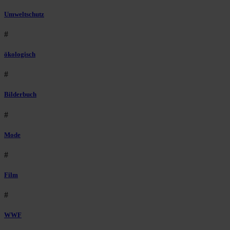
Umweltschutz
#
ökologisch
#
Bilderbuch
#
Mode
#
Film
#
WWF