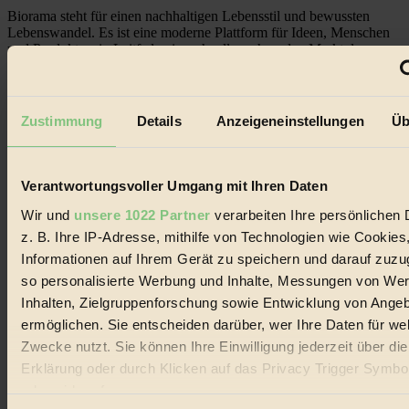
Biorama steht für einen nachhaltigen Lebensstil und bewussten
Lebenswandel. Es ist eine moderne Plattform für Ideen, Menschen
und Produkte, ein Leitfaden im schnell wachsenden Markt des
Handels mit Bioprodukten, des Fair-Trade sowie der Branche
alternativer Energien.
Social Media
Zustimmung
Details
Anzeigeneinstellungen
Üb
22.601 Fans auf Facebook
3.415 Follower auf Twitter
Folge uns auf Instagram
Themen
Verantwortungsvoller Umgang mit Ihren Daten
#
Wir und
unsere 1022 Partner
verarbeiten Ihre persönlichen 
Bio
z. B. Ihre IP-Adresse, mithilfe von Technologien wie Cookies
Informationen auf Ihrem Gerät zu speichern und darauf zuzu
#
so personalisierte Werbung und Inhalte, Messungen von We
Inhalten, Zielgruppenforschung sowie Entwicklung von Ange
Nachhaltigkeit
ermöglichen. Sie entscheiden darüber, wer Ihre Daten für we
#
Zwecke nutzt. Sie können Ihre Einwilligung jederzeit über di
Erklärung oder durch Klicken auf das Privacy Trigger Symbo
Vegan
oder widerrufen