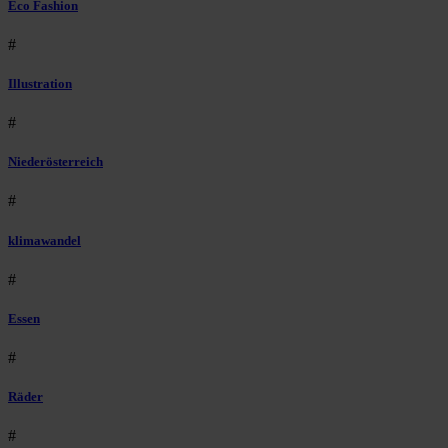
Eco Fashion
#
Illustration
#
Niederösterreich
#
klimawandel
#
Essen
#
Räder
#