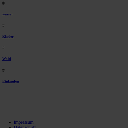
#
wasser
#
Kinder
#
Wald
#
Einkaufen
Impressum
Datenschutz