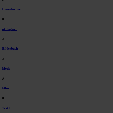
Umweltschutz
#
ökologisch
#
Bilderbuch
#
Mode
#
Film
#
WWF