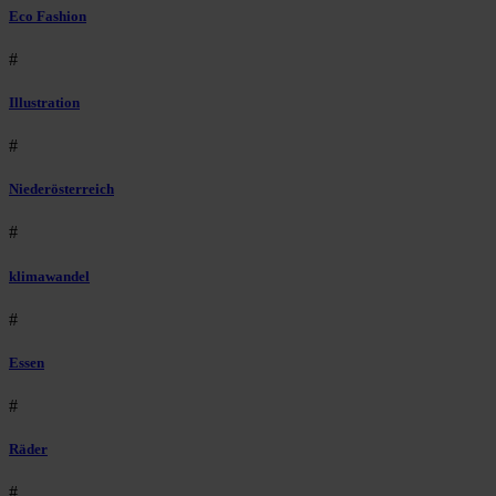
Eco Fashion
#
Illustration
#
Niederösterreich
#
klimawandel
#
Essen
#
Räder
#