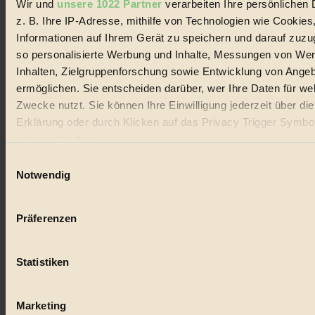
Wir und
unsere 1022 Partner
verarbeiten Ihre persönlichen 
#
z. B. Ihre IP-Adresse, mithilfe von Technologien wie Cookies
Lebensmittel
Informationen auf Ihrem Gerät zu speichern und darauf zuzu
so personalisierte Werbung und Inhalte, Messungen von We
#
Inhalten, Zielgruppenforschung sowie Entwicklung von Ange
ermöglichen. Sie entscheiden darüber, wer Ihre Daten für we
Natur
Zwecke nutzt. Sie können Ihre Einwilligung jederzeit über di
#
Erklärung oder durch Klicken auf das Privacy Trigger Symbo
oder widerrufen
kinderbuch
Einwilligungsauswahl
#
Wenn Sie es erlauben, würden wir auch gerne:
Notwendig
Informationen über Ihre geografische Lage erfassen, 
Umwelt
auf einige Meter genau sein können
Präferenzen
Ihr Gerät durch aktives Scannen nach bestimmten 
#
(Fingerprinting) identifizieren
Essen
Statistiken
Erfahren Sie mehr darüber, wie Ihre persönlichen Daten verar
werden, und legen Sie Ihre Präferenzen im
Abschnitt Einzel
#
fest.
Marketing
nachhaltig