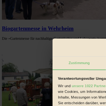
Biogartenmesse in Wehrheim
Die »Gartenmesse für nachhaltige Gartenkultur und Lebensart« komm
Zustimmung
Verantwortungsvoller Umgan
Wir und
unsere 1022 Partne
wie Cookies, um Information
Inhalte, Messungen von Werb
Sie entscheiden darüber, wer