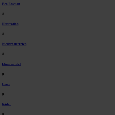
Eco Fashion
#
Illustration
#
Niederösterreich
#
klimawandel
#
Essen
#
Räder
#