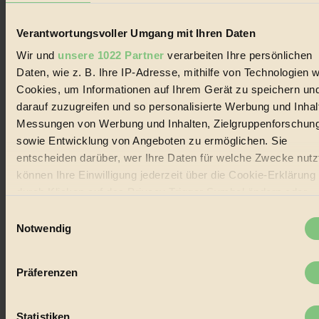
Biorama steht für einen nachhaltigen Lebensstil und bewussten
Lebenswandel. Es ist eine moderne Plattform für Ideen, Menschen
Verantwortungsvoller Umgang mit Ihren Daten
und Produkte, ein Leitfaden im schnell wachsenden Markt des
Wir und
unsere 1022 Partner
verarbeiten Ihre persönlichen
Handels mit Bioprodukten, des Fair-Trade sowie der Branche
alternativer Energien.
Daten, wie z. B. Ihre IP-Adresse, mithilfe von Technologien w
Cookies, um Informationen auf Ihrem Gerät zu speichern un
Social Media
darauf zuzugreifen und so personalisierte Werbung und Inhal
22.601 Fans auf Facebook
3.415 Follower auf Twitter
Messungen von Werbung und Inhalten, Zielgruppenforschun
Folge uns auf Instagram
sowie Entwicklung von Angeboten zu ermöglichen. Sie
Themen
entscheiden darüber, wer Ihre Daten für welche Zwecke nutzt
#
können Ihre Einwilligung jederzeit über die Cookie-Erklärung
Bio
durch Klicken auf das Privacy Trigger Symbol ändern oder
widerrufen
Einwilligungsauswahl
#
Notwendig
Nachhaltigkeit
Wenn Sie es erlauben, würden wir auch gerne:
Informationen über Ihre geografische Lage erfassen,
#
Präferenzen
welche bis auf einige Meter genau sein können
Ihr Gerät durch aktives Scannen nach bestimmten
Vegan
Merkmalen (Fingerprinting) identifizieren
Statistiken