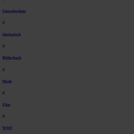
Umweltschutz
#
ökologisch
#
Bilderbuch
#
Mode
#
Film
#
WWF