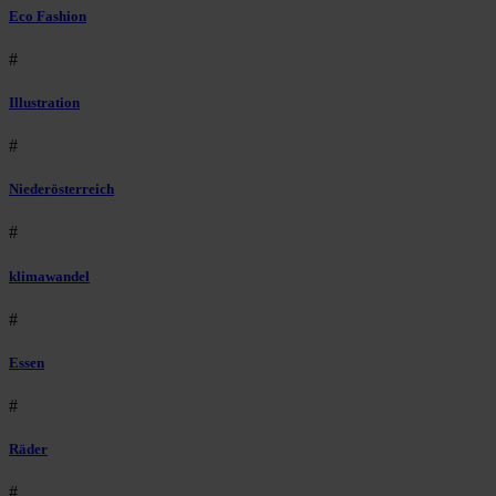
Eco Fashion
#
Illustration
#
Niederösterreich
#
klimawandel
#
Essen
#
Räder
#