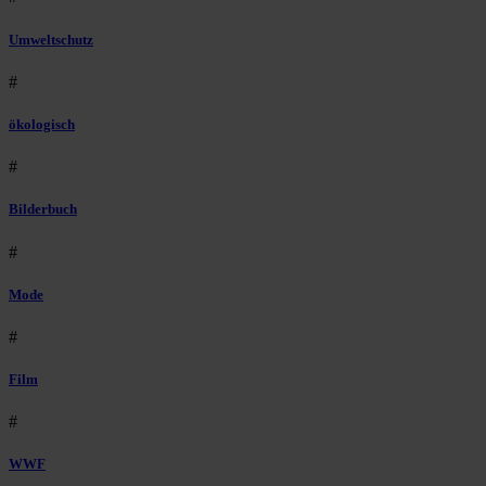
Umweltschutz
#
ökologisch
#
Bilderbuch
#
Mode
#
Film
#
WWF