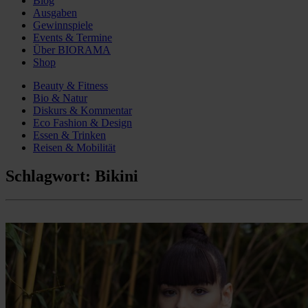
Blog
Ausgaben
Gewinnspiele
Events & Termine
Über BIORAMA
Shop
Beauty & Fitness
Bio & Natur
Diskurs & Kommentar
Eco Fashion & Design
Essen & Trinken
Reisen & Mobilität
Schlagwort:
Bikini