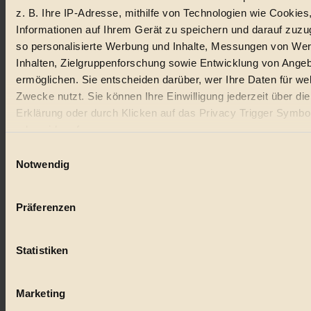
z. B. Ihre IP-Adresse, mithilfe von Technologien wie Cookies
Lebensmittel
Informationen auf Ihrem Gerät zu speichern und darauf zuzu
so personalisierte Werbung und Inhalte, Messungen von We
#
Inhalten, Zielgruppenforschung sowie Entwicklung von Ange
Natur
ermöglichen. Sie entscheiden darüber, wer Ihre Daten für we
Zwecke nutzt. Sie können Ihre Einwilligung jederzeit über di
#
Erklärung oder durch Klicken auf das Privacy Trigger Symbo
oder widerrufen
kinderbuch
Einwilligungsauswahl
#
Wenn Sie es erlauben, würden wir auch gerne:
Notwendig
Informationen über Ihre geografische Lage erfassen, 
Umwelt
auf einige Meter genau sein können
Präferenzen
#
Ihr Gerät durch aktives Scannen nach bestimmten 
(Fingerprinting) identifizieren
Essen
Statistiken
Erfahren Sie mehr darüber, wie Ihre persönlichen Daten verar
#
werden, und legen Sie Ihre Präferenzen im
Abschnitt Einzel
fest.
Marketing
nachhaltig