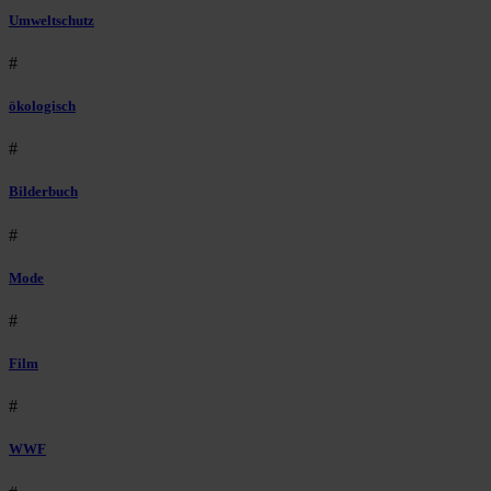
Umweltschutz
#
ökologisch
#
Bilderbuch
#
Mode
#
Film
#
WWF