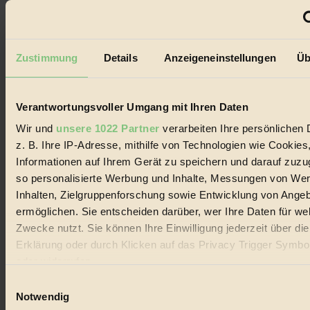
alternativer Energien.
Social Media
22.601 Fans auf Facebook
3.415 Follower auf Twitter
Zustimmung
Details
Anzeigeneinstellungen
Üb
Folge uns auf Instagram
Themen
#
Verantwortungsvoller Umgang mit Ihren Daten
Bio
Wir und
unsere 1022 Partner
verarbeiten Ihre persönlichen 
z. B. Ihre IP-Adresse, mithilfe von Technologien wie Cookies
#
Informationen auf Ihrem Gerät zu speichern und darauf zuzu
Nachhaltigkeit
so personalisierte Werbung und Inhalte, Messungen von We
Inhalten, Zielgruppenforschung sowie Entwicklung von Ange
#
ermöglichen. Sie entscheiden darüber, wer Ihre Daten für we
Vegan
Zwecke nutzt. Sie können Ihre Einwilligung jederzeit über di
Erklärung oder durch Klicken auf das Privacy Trigger Symbo
#
oder widerrufen
Lebensmittel
Einwilligungsauswahl
Wenn Sie es erlauben, würden wir auch gerne:
Notwendig
#