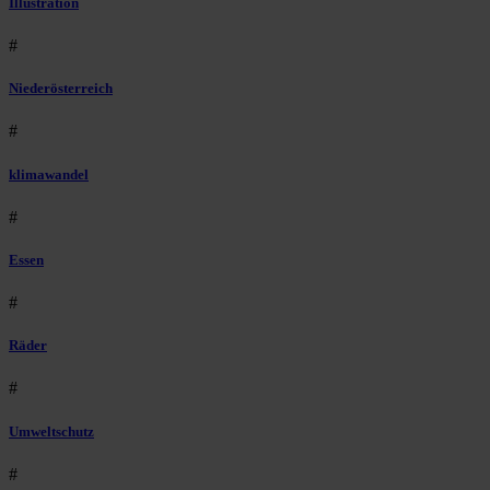
Illustration
#
Niederösterreich
#
klimawandel
#
Essen
#
Räder
#
Umweltschutz
#