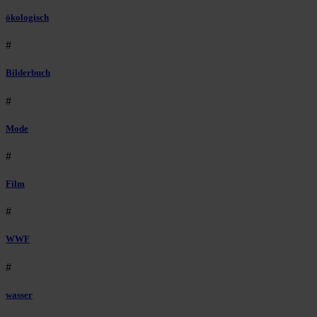
ökologisch
#
Bilderbuch
#
Mode
#
Film
#
WWF
#
wasser