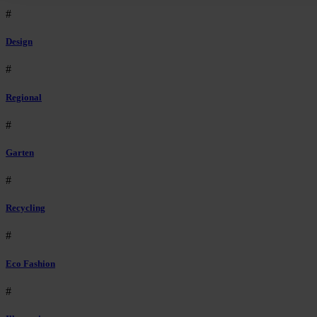
#
Design
#
Regional
#
Garten
#
Recycling
#
Eco Fashion
#