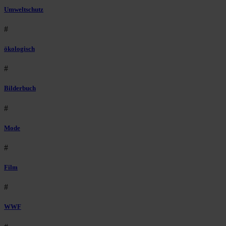
Umweltschutz
#
ökologisch
#
Bilderbuch
#
Mode
#
Film
#
WWF