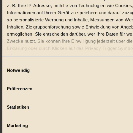
z. B. Ihre IP-Adresse, mithilfe von Technologien wie Cookies
Lebensmittel
Informationen auf Ihrem Gerät zu speichern und darauf zuzu
so personalisierte Werbung und Inhalte, Messungen von We
#
Inhalten, Zielgruppenforschung sowie Entwicklung von Ange
Natur
ermöglichen. Sie entscheiden darüber, wer Ihre Daten für we
Zwecke nutzt. Sie können Ihre Einwilligung jederzeit über di
#
Erklärung oder durch Klicken auf das Privacy Trigger Symbo
oder widerrufen
kinderbuch
Einwilligungsauswahl
#
Wenn Sie es erlauben, würden wir auch gerne:
Notwendig
Informationen über Ihre geografische Lage erfassen, 
Umwelt
auf einige Meter genau sein können
Präferenzen
#
Ihr Gerät durch aktives Scannen nach bestimmten 
(Fingerprinting) identifizieren
Essen
Statistiken
Erfahren Sie mehr darüber, wie Ihre persönlichen Daten verar
#
werden, und legen Sie Ihre Präferenzen im
Abschnitt Einzel
fest.
Marketing
nachhaltig