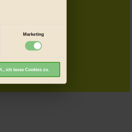
au sein können
zieren
Marketing
hre Präferenzen im
Abschnitt
., ich lasse Cookies zu.
willigung für Cookies, um
ut ankommen, Inhalte wie
rfahren
.