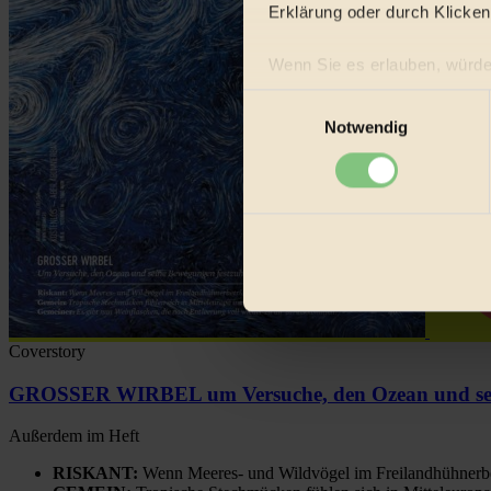
Erklärung oder durch Klicken
Wenn Sie es erlauben, würde
Informationen über Ih
Einwilligungsauswahl
Ihr Gerät durch aktiv
Notwendig
Erfahren Sie mehr darüber, w
Einzelheiten
fest.
BIORAMA.eu verwendet Co
biorama.eu
ist werbefinanz
etwa selbst anonymisierte S
Videos von externen Plattf
Bist du damit einverstanden?
Coverstory
GROSSER WIRBEL um Versuche, den Ozean und sein
Außerdem im Heft
RISKANT:
Wenn Meeres- und Wildvögel im Freilandhühnerbe