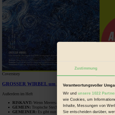
Zustimmung
Coverstory
GROSSER WIRBEL um Versuche, den Ozean und sein
Verantwortungsvoller Umgan
Wir und
unsere 1022 Partne
Außerdem im Heft
wie Cookies, um Information
RISKANT:
Wenn Meeres- und Wildvögel im Freilandhühnerbe
Inhalte, Messungen von Werb
GEMEIN:
Tropische Stechmücken fühlen sich in Mitteleuropa
Sie entscheiden darüber, wer
GEMEINER:
Es gibt nun Weinflaschen, die nach Entleerung