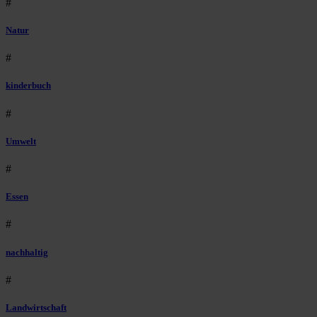
#
Natur
#
kinderbuch
#
Umwelt
#
Essen
#
nachhaltig
#
Landwirtschaft