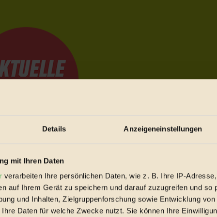
Details
Anzeigeneinstellungen
e Bewegungen festzuhalten.
g mit Ihren Daten
r
verarbeiten Ihre persönlichen Daten, wie z. B. Ihre IP-Adresse,
en auf Ihrem Gerät zu speichern und darauf zuzugreifen und so 
trieb vorbeischauen.
ung und Inhalten, Zielgruppenforschung sowie Entwicklung von
 inziwschen oft zu Hause.
 Ihre Daten für welche Zwecke nutzt. Sie können Ihre Einwilligun
 voll wieder zu dir zurückkommen.