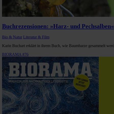
Buchrezensionen: »Harz- und Pechsalben«
Bio & Natur
Literatur & Film
Karin Buchart erklärt in ihrem Buch, wie Baumharze gesammelt werd
BIORAMA #76