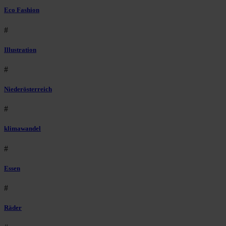
Eco Fashion
#
Illustration
#
Niederösterreich
#
klimawandel
#
Essen
#
Räder