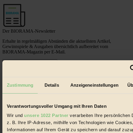
Der BIORAMA-Newsletter
Erhalte in regelmäßigen Abständen die aktuellsten Artikel,
Gewinnspiele & Ausgaben übersichtlich aufbereitet vom
BIORAMA-Magazin per E-Mail.
Jetzt eintragen:
Zustimmung
Details
Anzeigeneinstellungen
Üb
Verantwortungsvoller Umgang mit Ihren Daten
© 2026 Biorama GmbH
Wir und
unsere 1022 Partner
verarbeiten Ihre persönlichen 
Impressum & Disclaimer
z. B. Ihre IP-Adresse, mithilfe von Technologien wie Cookies
Datenschutz
Informationen auf Ihrem Gerät zu speichern und darauf zuzu
Mediadaten