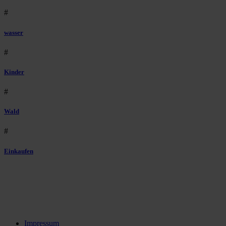
#
wasser
#
Kinder
#
Wald
#
Einkaufen
Impressum