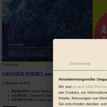
Zustimmung
Coverstory
GROSSER WIRBEL um Versuche, den Ozean und sein
Verantwortungsvoller Umgan
Außerdem im Heft
Wir und
unsere 1022 Partne
RISKANT:
Wenn Meeres- und Wildvögel im Freilandhühnerbe
wie Cookies, um Information
GEMEIN:
Tropische Stechmücken fühlen sich in Mitteleuropa
Inhalte, Messungen von Werb
GEMEINER:
Es gibt nun Weinflaschen, die nach Entleerung
Sie entscheiden darüber, wer