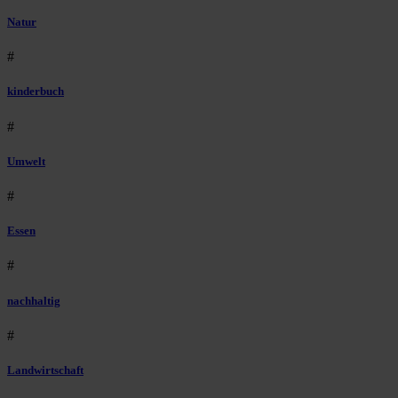
Natur
#
kinderbuch
#
Umwelt
#
Essen
#
nachhaltig
#
Landwirtschaft