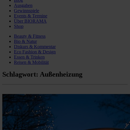
Blog
Ausgaben
Gewinnspiele
Events & Termine
Über BIORAMA
Shop
Beauty & Fitness
Bio & Natur
Diskurs & Kommentar
Eco Fashion & Design
Essen & Trinken
Reisen & Mobilität
Schlagwort:
Außenheizung