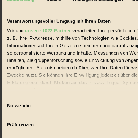
Biorama steht für einen nachhaltigen Lebensstil und bewussten
Lebenswandel. Es ist eine moderne Plattform für Ideen, Menschen
und Produkte, ein Leitfaden im schnell wachsenden Markt des
Handels mit Bioprodukten, des Fair-Trade sowie der Branche
Verantwortungsvoller Umgang mit Ihren Daten
alternativer Energien.
Wir und
unsere 1022 Partner
verarbeiten Ihre persönlichen 
Social Media
z. B. Ihre IP-Adresse, mithilfe von Technologien wie Cookies
22.601 Fans auf Facebook
Informationen auf Ihrem Gerät zu speichern und darauf zuzu
3.415 Follower auf Twitter
Folge uns auf Instagram
so personalisierte Werbung und Inhalte, Messungen von We
Themen
Inhalten, Zielgruppenforschung sowie Entwicklung von Ange
#
ermöglichen. Sie entscheiden darüber, wer Ihre Daten für we
Zwecke nutzt. Sie können Ihre Einwilligung jederzeit über di
Bio
Erklärung oder durch Klicken auf das Privacy Trigger Symbo
#
oder widerrufen
Einwilligungsauswahl
Nachhaltigkeit
Wenn Sie es erlauben, würden wir auch gerne:
Notwendig
#
Informationen über Ihre geografische Lage erfassen, 
auf einige Meter genau sein können
Vegan
Präferenzen
Ihr Gerät durch aktives Scannen nach bestimmten 
#
(Fingerprinting) identifizieren