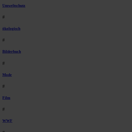
Umweltschutz
#
ökologisch
#
Bilderbuch
#
Mode
#
Film
#
WWF