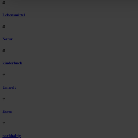
Bist du damit einverstanden?
#
Lebensmittel
#
Natur
#
kinderbuch
#
Umwelt
#
Essen
#
nachhaltig