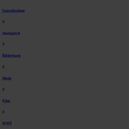
Umweltschutz
#
ökologisch
#
Bilderbuch
#
Mode
#
Film
#
WWF