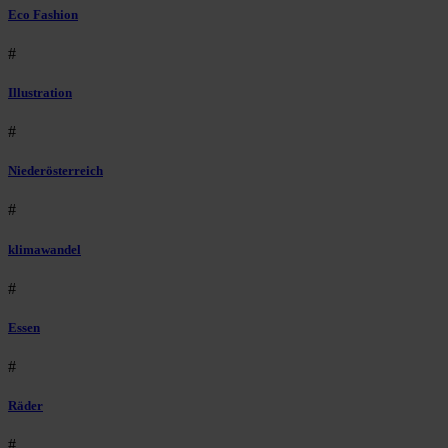
Eco Fashion
#
Illustration
#
Niederösterreich
#
klimawandel
#
Essen
#
Räder
#