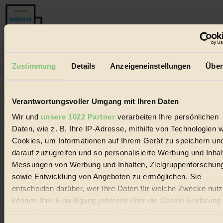
Der BIORAMA-Newsletter
Zustimmung
Details
Anzeigeneinstellungen
Über
Erhalte in regelmäßigen Abständen die aktuellsten Artikel,
Gewinnspiele & Ausgaben übersichtlich aufbereitet vom
BIORAMA-Magazin per E-Mail.
Verantwortungsvoller Umgang mit Ihren Daten
Jetzt eintragen:
Wir und
unsere 1022 Partner
verarbeiten Ihre persönlichen
Daten, wie z. B. Ihre IP-Adresse, mithilfe von Technologien w
Cookies, um Informationen auf Ihrem Gerät zu speichern un
darauf zuzugreifen und so personalisierte Werbung und Inhal
Messungen von Werbung und Inhalten, Zielgruppenforschun
sowie Entwicklung von Angeboten zu ermöglichen. Sie
© 2026 Biorama GmbH
entscheiden darüber, wer Ihre Daten für welche Zwecke nutzt
können Ihre Einwilligung jederzeit über die Cookie-Erklärung
Impressum & Disclaimer
Datenschutz
durch Klicken auf das Privacy Trigger Symbol ändern oder
Mediadaten