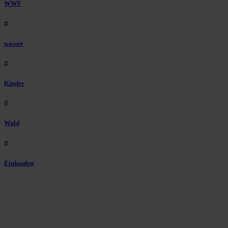
WWF
#
wasser
#
Kinder
#
Wald
#
Einkaufen