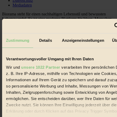
Datenschutz
Mediadaten
Biorama steht für einen nachhaltigen Lebensstil und bewussten
Lebenswandel. Es ist eine moderne Plattform für Ideen, Menschen
und Produkte, ein Leitfaden im schnell wachsenden Markt des
Handels mit Bioprodukten, des Fair-Trade sowie der Branche
alternativer Energien.
Zustimmung
Details
Anzeigeneinstellungen
Üb
Social Media
22.601 Fans auf Facebook
3.415 Follower auf Twitter
Folge uns auf Instagram
Verantwortungsvoller Umgang mit Ihren Daten
Themen
#
Wir und
unsere 1022 Partner
verarbeiten Ihre persönlichen 
z. B. Ihre IP-Adresse, mithilfe von Technologien wie Cookies
Bio
Informationen auf Ihrem Gerät zu speichern und darauf zuzu
#
so personalisierte Werbung und Inhalte, Messungen von We
Inhalten, Zielgruppenforschung sowie Entwicklung von Ange
Nachhaltigkeit
ermöglichen. Sie entscheiden darüber, wer Ihre Daten für we
Zwecke nutzt. Sie können Ihre Einwilligung jederzeit über di
#
Erklärung oder durch Klicken auf das Privacy Trigger Symbo
Vegan