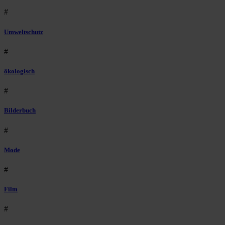
#
Umweltschutz
#
ökologisch
#
Bilderbuch
#
Mode
#
Film
#