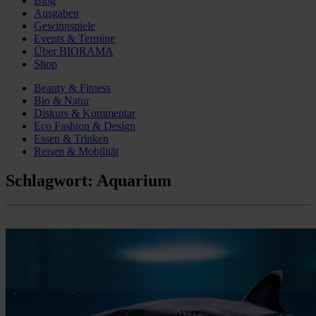
Blog
Ausgaben
Gewinnspiele
Events & Termine
Über BIORAMA
Shop
Beauty & Fitness
Bio & Natur
Diskurs & Kommentar
Eco Fashion & Design
Essen & Trinken
Reisen & Mobilität
Schlagwort:
Aquarium