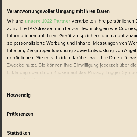
Handels mit Bioprodukten, des Fair-Trade sowie der Branche
alternativer Energien.
Verantwortungsvoller Umgang mit Ihren Daten
Social Media
Wir und
unsere 1022 Partner
verarbeiten Ihre persönlichen 
22.601 Fans auf Facebook
z. B. Ihre IP-Adresse, mithilfe von Technologien wie Cookies
3.415 Follower auf Twitter
Informationen auf Ihrem Gerät zu speichern und darauf zuzu
Folge uns auf Instagram
Themen
so personalisierte Werbung und Inhalte, Messungen von We
#
Inhalten, Zielgruppenforschung sowie Entwicklung von Ange
ermöglichen. Sie entscheiden darüber, wer Ihre Daten für we
Bio
Zwecke nutzt. Sie können Ihre Einwilligung jederzeit über di
#
Erklärung oder durch Klicken auf das Privacy Trigger Symbo
oder widerrufen
Nachhaltigkeit
Einwilligungsauswahl
Wenn Sie es erlauben, würden wir auch gerne:
#
Notwendig
Informationen über Ihre geografische Lage erfassen, 
Vegan
auf einige Meter genau sein können
Präferenzen
Ihr Gerät durch aktives Scannen nach bestimmten 
#
(Fingerprinting) identifizieren
Lebensmittel
Statistiken
Erfahren Sie mehr darüber, wie Ihre persönlichen Daten verar