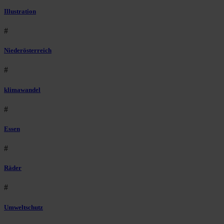
Illustration
#
Niederösterreich
#
klimawandel
#
Essen
#
Räder
#
Umweltschutz