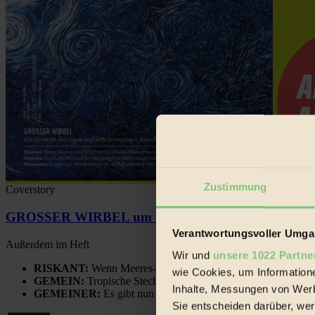
Zustimmung
Coverstory
GROSSER WIRBEL um Versuche, den Ozean und sein
Verantwortungsvoller Umgan
Außerdem im Heft
Wir und
unsere 1022 Partne
RISKANT:
Wenn Meeres- und Wildvögel im Freilandhühnerbe
wie Cookies, um Information
GEMEIN:
Tropische Stechmücken fühlen sich in Mitteleuropa
Inhalte, Messungen von Werb
GEMEINER:
Es gibt nun Weinflaschen, die nach Entleerung
Sie entscheiden darüber, wer