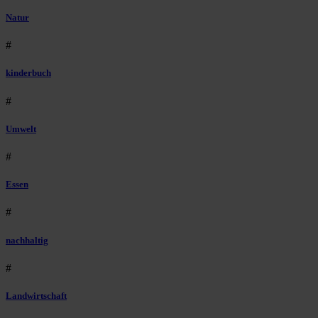
Natur
#
kinderbuch
#
Umwelt
#
Essen
#
nachhaltig
#
Landwirtschaft