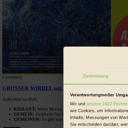
Zustimmung
Coverstory
GROSSER WIRBEL um Versuche, den Ozean und sein
Verantwortungsvoller Umgan
Außerdem im Heft
Wir und
unsere 1022 Partne
RISKANT:
Wenn Meeres- und Wildvögel im Freilandhühnerbe
wie Cookies, um Information
GEMEIN:
Tropische Stechmücken fühlen sich in Mitteleuropa
Inhalte, Messungen von Werb
GEMEINER:
Es gibt nun Weinflaschen, die nach Entleerung
Sie entscheiden darüber, wer