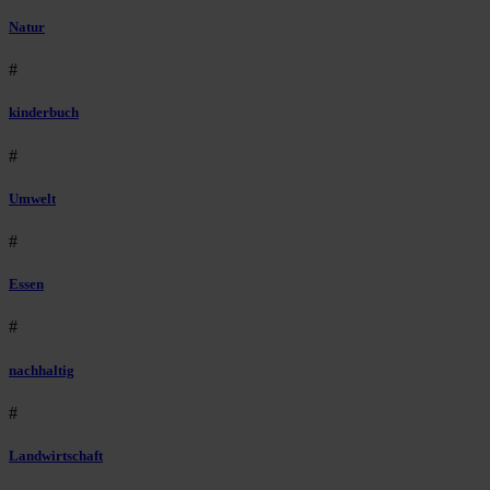
Natur
#
kinderbuch
#
Umwelt
#
Essen
#
nachhaltig
#
Landwirtschaft