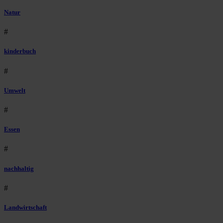
Natur
#
kinderbuch
#
Umwelt
#
Essen
#
nachhaltig
#
Landwirtschaft