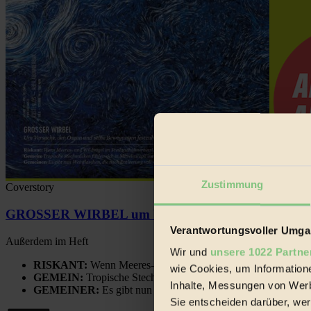
Zustimmung
Coverstory
GROSSER WIRBEL um Versuche, den Ozean und sein
Verantwortungsvoller Umgan
Außerdem im Heft
Wir und
unsere 1022 Partne
RISKANT:
Wenn Meeres- und Wildvögel im Freilandhühnerbe
wie Cookies, um Information
GEMEIN:
Tropische Stechmücken fühlen sich in Mitteleuropa
Inhalte, Messungen von Werb
GEMEINER:
Es gibt nun Weinflaschen, die nach Entleerung
Sie entscheiden darüber, wer