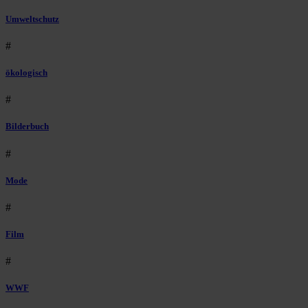
Umweltschutz
#
ökologisch
#
Bilderbuch
#
Mode
#
Film
#
WWF