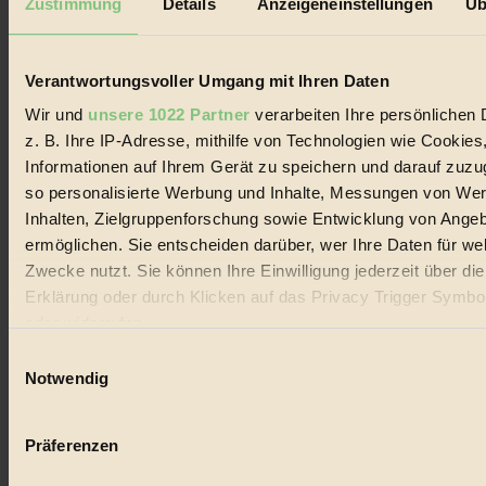
Zustimmung
Details
Anzeigeneinstellungen
Üb
Biorama steht für einen nachhaltigen Lebensstil und bewussten
Lebenswandel. Es ist eine moderne Plattform für Ideen, Menschen
und Produkte, ein Leitfaden im schnell wachsenden Markt des
Handels mit Bioprodukten, des Fair-Trade sowie der Branche
Verantwortungsvoller Umgang mit Ihren Daten
alternativer Energien.
Wir und
unsere 1022 Partner
verarbeiten Ihre persönlichen 
Social Media
z. B. Ihre IP-Adresse, mithilfe von Technologien wie Cookies
22.601 Fans auf Facebook
Informationen auf Ihrem Gerät zu speichern und darauf zuzu
3.415 Follower auf Twitter
Folge uns auf Instagram
so personalisierte Werbung und Inhalte, Messungen von We
Themen
Inhalten, Zielgruppenforschung sowie Entwicklung von Ange
#
ermöglichen. Sie entscheiden darüber, wer Ihre Daten für we
Zwecke nutzt. Sie können Ihre Einwilligung jederzeit über di
Bio
Erklärung oder durch Klicken auf das Privacy Trigger Symbo
#
oder widerrufen
Einwilligungsauswahl
Nachhaltigkeit
Wenn Sie es erlauben, würden wir auch gerne:
Notwendig
#
Informationen über Ihre geografische Lage erfassen, 
auf einige Meter genau sein können
Vegan
Präferenzen
Ihr Gerät durch aktives Scannen nach bestimmten 
(Fingerprinting) identifizieren