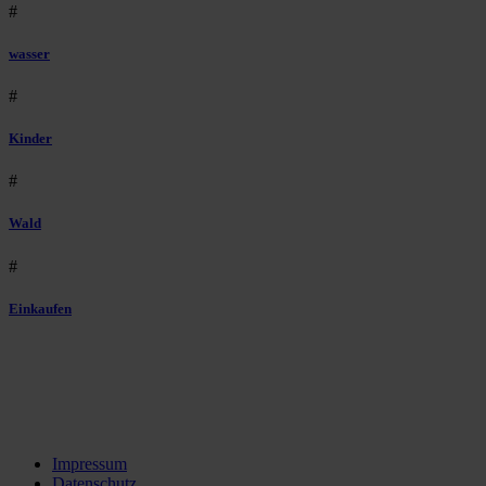
#
wasser
#
Kinder
#
Wald
#
Einkaufen
Impressum
Datenschutz