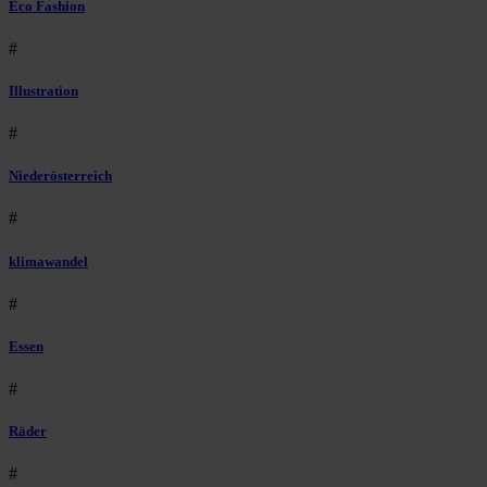
Eco Fashion
#
Illustration
#
Niederösterreich
#
klimawandel
#
Essen
#
Räder
#