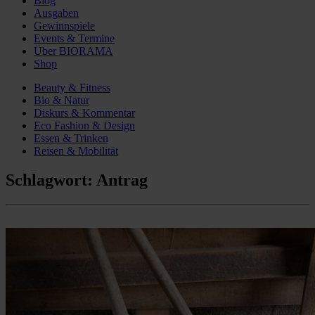
Blog
Ausgaben
Gewinnspiele
Events & Termine
Über BIORAMA
Shop
Beauty & Fitness
Bio & Natur
Diskurs & Kommentar
Eco Fashion & Design
Essen & Trinken
Reisen & Mobilität
Schlagwort:
Antrag