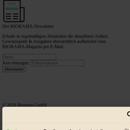
Der BIORAMA-Newsletter
Erhalte in regelmäßigen Abständen die aktuellsten Artikel,
Gewinnspiele & Ausgaben übersichtlich aufbereitet vom
BIORAMA-Magazin per E-Mail.
Jetzt eintragen:
© 2026 Biorama GmbH
Impressum & Disclaimer
Datenschutz
Mediadaten