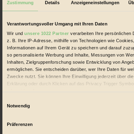
Zustimmung
Details
Anzeigeneinstellungen
Üb
Biorama steht für einen nachhaltigen Lebensstil und bewussten
Lebenswandel. Es ist eine moderne Plattform für Ideen, Menschen
und Produkte, ein Leitfaden im schnell wachsenden Markt des
Verantwortungsvoller Umgang mit Ihren Daten
Handels mit Bioprodukten, des Fair-Trade sowie der Branche
alternativer Energien.
Wir und
unsere 1022 Partner
verarbeiten Ihre persönlichen 
Social Media
z. B. Ihre IP-Adresse, mithilfe von Technologien wie Cookies
22.601 Fans auf Facebook
Informationen auf Ihrem Gerät zu speichern und darauf zuzu
3.415 Follower auf Twitter
so personalisierte Werbung und Inhalte, Messungen von We
Folge uns auf Instagram
Themen
Inhalten, Zielgruppenforschung sowie Entwicklung von Ange
#
ermöglichen. Sie entscheiden darüber, wer Ihre Daten für we
Zwecke nutzt. Sie können Ihre Einwilligung jederzeit über di
Bio
Erklärung oder durch Klicken auf das Privacy Trigger Symbo
#
oder widerrufen
Einwilligungsauswahl
Nachhaltigkeit
Wenn Sie es erlauben, würden wir auch gerne:
Notwendig
Informationen über Ihre geografische Lage erfassen, 
#
auf einige Meter genau sein können
Präferenzen
Vegan
Ihr Gerät durch aktives Scannen nach bestimmten 