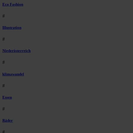
Eco Fashion
#
Illustration
#
Niederösterreich
#
klimawandel
#
Essen
#
Räder
#