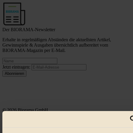
Der BIORAMA-Newsletter
Erhalte in regelmäßigen Abständen die aktuellsten Artikel,
Gewinnspiele & Ausgaben übersichtlich aufbereitet vom
BIORAMA-Magazin per E-Mail.
Jetzt eintragen:
© 2026 Biorama GmbH
Impressum & Disclaimer
Datenschutz
Mediadaten