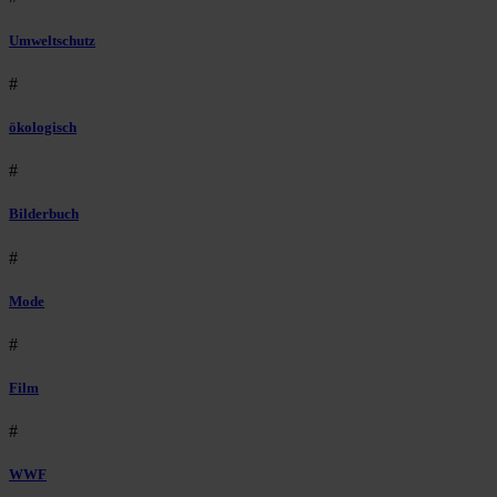
Umweltschutz
#
ökologisch
#
Bilderbuch
#
Mode
#
Film
#
WWF