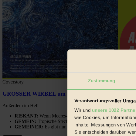
Zustimmung
Coverstory
GROSSER WIRBEL um Versuche, den Ozean und sein
Verantwortungsvoller Umgan
Außerdem im Heft
Wir und
unsere 1022 Partne
RISKANT:
Wenn Meeres- und Wildvögel im Freilandhühnerbe
wie Cookies, um Information
GEMEIN:
Tropische Stechmücken fühlen sich in Mitteleuropa
Inhalte, Messungen von Werb
GEMEINER:
Es gibt nun Weinflaschen, die nach Entleerung
Sie entscheiden darüber, wer