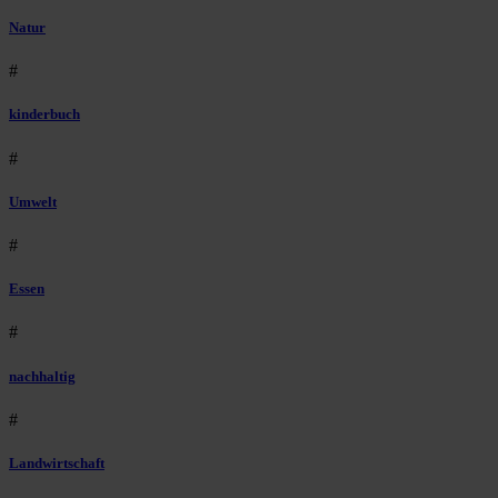
Natur
#
kinderbuch
#
Umwelt
#
Essen
#
nachhaltig
#
Landwirtschaft