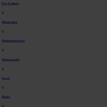
Eco Fashion
#
Illustration
#
Niederösterreich
#
klimawandel
#
Essen
#
Räder
#