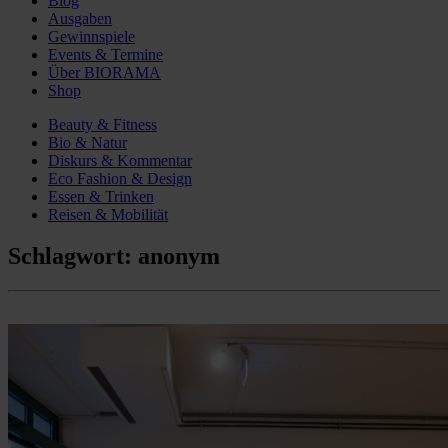
Blog
Ausgaben
Gewinnspiele
Events & Termine
Über BIORAMA
Shop
Beauty & Fitness
Bio & Natur
Diskurs & Kommentar
Eco Fashion & Design
Essen & Trinken
Reisen & Mobilität
Schlagwort:
anonym