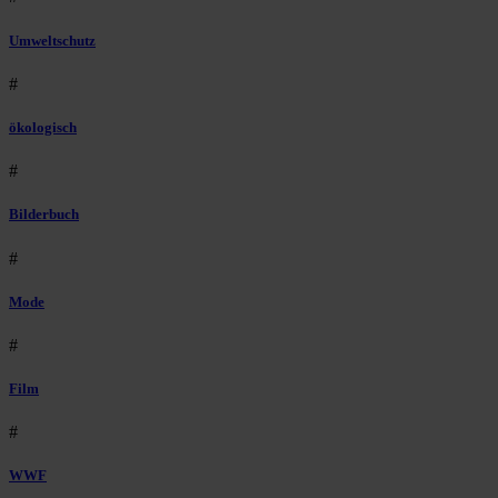
Umweltschutz
#
ökologisch
#
Bilderbuch
#
Mode
#
Film
#
WWF