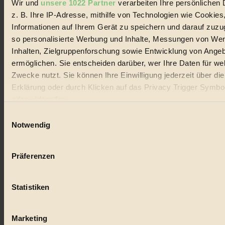
Wir und
unsere 1022 Partner
verarbeiten Ihre persönlichen 
#
z. B. Ihre IP-Adresse, mithilfe von Technologien wie Cookies
Lebensmittel
Informationen auf Ihrem Gerät zu speichern und darauf zuzu
so personalisierte Werbung und Inhalte, Messungen von We
#
Inhalten, Zielgruppenforschung sowie Entwicklung von Ange
ermöglichen. Sie entscheiden darüber, wer Ihre Daten für we
Natur
Zwecke nutzt. Sie können Ihre Einwilligung jederzeit über di
#
Erklärung oder durch Klicken auf das Privacy Trigger Symbo
oder widerrufen
kinderbuch
Einwilligungsauswahl
#
Wenn Sie es erlauben, würden wir auch gerne:
Notwendig
Informationen über Ihre geografische Lage erfassen, 
Umwelt
auf einige Meter genau sein können
Präferenzen
Ihr Gerät durch aktives Scannen nach bestimmten 
#
(Fingerprinting) identifizieren
Essen
Statistiken
Erfahren Sie mehr darüber, wie Ihre persönlichen Daten verar
werden, und legen Sie Ihre Präferenzen im
Abschnitt Einzel
#
fest.
Marketing
nachhaltig