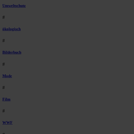
Umweltschutz
#
ökologisch
#
Bilderbuch
#
Mode
#
Film
#
WWF