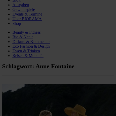
Blog
Ausgaben
Gewinnspiele
Events & Termine
Über BIORAMA
Shop
Beauty & Fitness
Bio & Natur
Diskurs & Kommentar
Eco Fashion & Design
Essen & Trinken
Reisen & Mobilität
Schlagwort:
Anne Fontaine