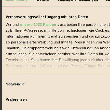
Biorama steht für einen nachhaltigen Lebensstil und bewussten
Lebenswandel. Es ist eine moderne Plattform für Ideen, Menschen
und Produkte, ein Leitfaden im schnell wachsenden Markt des
Handels mit Bioprodukten, des Fair-Trade sowie der Branche
Verantwortungsvoller Umgang mit Ihren Daten
alternativer Energien.
Wir und
unsere 1022 Partner
verarbeiten Ihre persönlichen 
Social Media
z. B. Ihre IP-Adresse, mithilfe von Technologien wie Cookies
22.601 Fans auf Facebook
Informationen auf Ihrem Gerät zu speichern und darauf zuzu
3.415 Follower auf Twitter
Folge uns auf Instagram
so personalisierte Werbung und Inhalte, Messungen von We
Themen
Inhalten, Zielgruppenforschung sowie Entwicklung von Ange
#
ermöglichen. Sie entscheiden darüber, wer Ihre Daten für we
Zwecke nutzt. Sie können Ihre Einwilligung jederzeit über di
Bio
Erklärung oder durch Klicken auf das Privacy Trigger Symbo
#
oder widerrufen
Einwilligungsauswahl
Nachhaltigkeit
Wenn Sie es erlauben, würden wir auch gerne:
Notwendig
#
Informationen über Ihre geografische Lage erfassen, 
auf einige Meter genau sein können
Vegan
Präferenzen
Ihr Gerät durch aktives Scannen nach bestimmten 
#
(Fingerprinting) identifizieren