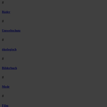
#
Räder
#
Umweltschutz
#
ökologisch
#
Bilderbuch
#
Mode
#
Film