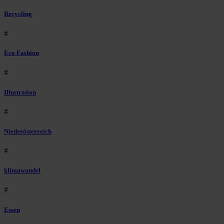
Recycling
#
Eco Fashion
#
Illustration
#
Niederösterreich
#
klimawandel
#
Essen