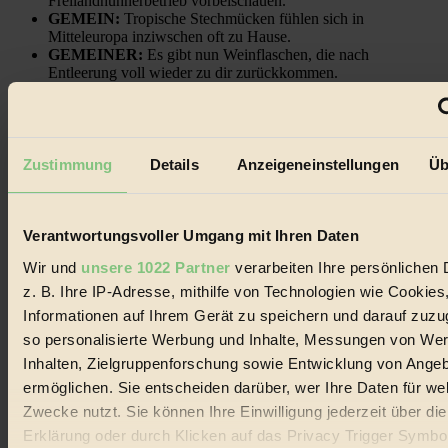
Freilandhühnerbetrieb vorbeischauen.
GEMEIN:
Tropische Stechmücken fühlen sich in
Mitteleuropa inziwschen oft zu Hause.
GEMEINER:
Es gibt nun Weinflaschen, die nach
Entleerung voll wieder zu dir zurückkommen.
Zustimmung
Details
Anzeigeneinstellungen
Üb
Der BIORAMA-Newsletter
Erhalte in regelmäßigen Abständen die aktuellsten Artikel,
Verantwortungsvoller Umgang mit Ihren Daten
Gewinnspiele & Ausgaben übersichtlich aufbereitet vom
BIORAMA-Magazin per E-Mail.
Wir und
unsere 1022 Partner
verarbeiten Ihre persönlichen 
z. B. Ihre IP-Adresse, mithilfe von Technologien wie Cookies
Informationen auf Ihrem Gerät zu speichern und darauf zuzu
Jetzt eintragen:
so personalisierte Werbung und Inhalte, Messungen von We
Inhalten, Zielgruppenforschung sowie Entwicklung von Ange
ermöglichen. Sie entscheiden darüber, wer Ihre Daten für we
Zwecke nutzt. Sie können Ihre Einwilligung jederzeit über di
Erklärung oder durch Klicken auf das Privacy Trigger Symbo