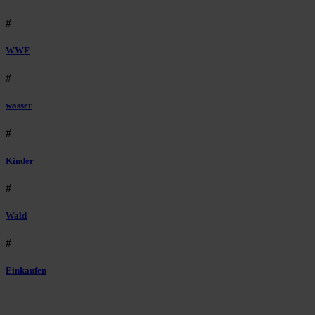
#
WWF
#
wasser
#
Kinder
#
Wald
#
Einkaufen