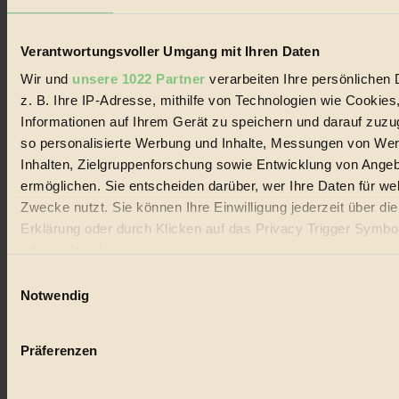
Lebenswandel. Es ist eine moderne Plattform für Ideen, Menschen
und Produkte, ein Leitfaden im schnell wachsenden Markt des
Handels mit Bioprodukten, des Fair-Trade sowie der Branche
Verantwortungsvoller Umgang mit Ihren Daten
alternativer Energien.
Wir und
unsere 1022 Partner
verarbeiten Ihre persönlichen 
Social Media
z. B. Ihre IP-Adresse, mithilfe von Technologien wie Cookies
22.601 Fans auf Facebook
3.415 Follower auf Twitter
Informationen auf Ihrem Gerät zu speichern und darauf zuzu
Folge uns auf Instagram
so personalisierte Werbung und Inhalte, Messungen von We
Themen
Inhalten, Zielgruppenforschung sowie Entwicklung von Ange
#
ermöglichen. Sie entscheiden darüber, wer Ihre Daten für we
Bio
Zwecke nutzt. Sie können Ihre Einwilligung jederzeit über di
Erklärung oder durch Klicken auf das Privacy Trigger Symbo
#
oder widerrufen
Nachhaltigkeit
Einwilligungsauswahl
Wenn Sie es erlauben, würden wir auch gerne:
Notwendig
#
Informationen über Ihre geografische Lage erfassen, 
auf einige Meter genau sein können
Vegan
Präferenzen
Ihr Gerät durch aktives Scannen nach bestimmten 
#
(Fingerprinting) identifizieren