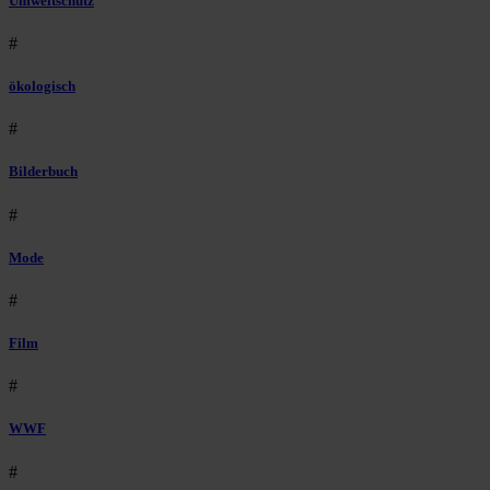
Umweltschutz
#
ökologisch
#
Bilderbuch
#
Mode
#
Film
#
WWF
#