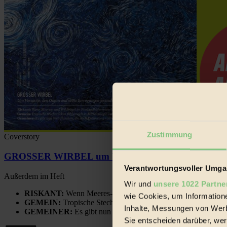
Zustimmung
Coverstory
GROSSER WIRBEL um Versuche, den Ozean und sein
Verantwortungsvoller Umgan
Außerdem im Heft
Wir und
unsere 1022 Partne
RISKANT:
Wenn Meeres- und Wildvögel im Freilandhühnerbe
wie Cookies, um Information
GEMEIN:
Tropische Stechmücken fühlen sich in Mitteleuropa
Inhalte, Messungen von Werb
GEMEINER:
Es gibt nun Weinflaschen, die nach Entleerung
Sie entscheiden darüber, wer