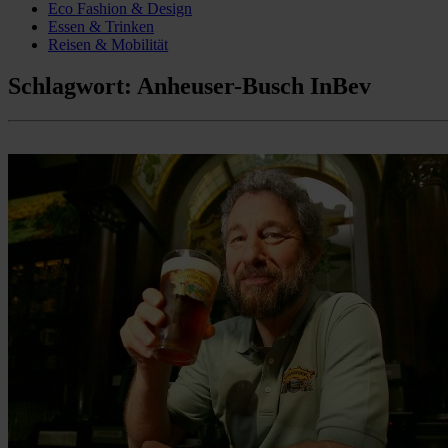
Eco Fashion & Design
Essen & Trinken
Reisen & Mobilität
Schlagwort:
Anheuser-Busch InBev