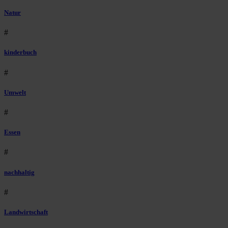
Natur
#
kinderbuch
#
Umwelt
#
Essen
#
nachhaltig
#
Landwirtschaft