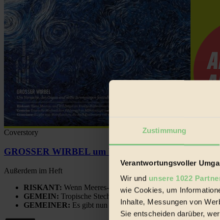
Zustimmung
Coverstory
GROSSER WIRBEL um Versuche, den Ozean und sein
Verantwortungsvoller Umgan
Außerdem im Heft
Wir und
unsere 1022 Partne
RISKANT:
Wenn Meeres- und Wildvögel im Freilandhühnerbe
wie Cookies, um Information
GEMEIN:
Tropische Stechmücken fühlen sich in Mitteleuropa
Inhalte, Messungen von Werb
GEMEINER:
Es gibt nun Weinflaschen, die nach Entleerung
Sie entscheiden darüber, wer