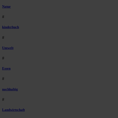
Natur
#
kinderbuch
#
Umwelt
#
Essen
#
nachhaltig
#
Landwirtschaft