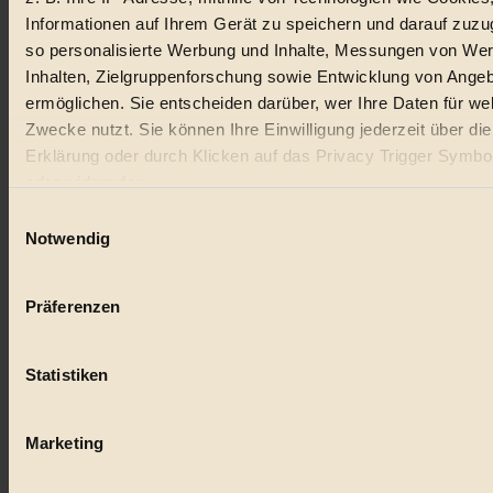
Informationen auf Ihrem Gerät zu speichern und darauf zuzu
#
so personalisierte Werbung und Inhalte, Messungen von We
Inhalten, Zielgruppenforschung sowie Entwicklung von Ange
Natur
ermöglichen. Sie entscheiden darüber, wer Ihre Daten für we
#
Zwecke nutzt. Sie können Ihre Einwilligung jederzeit über di
Erklärung oder durch Klicken auf das Privacy Trigger Symbo
kinderbuch
oder widerrufen
#
Einwilligungsauswahl
Wenn Sie es erlauben, würden wir auch gerne:
Notwendig
Umwelt
Informationen über Ihre geografische Lage erfassen, 
auf einige Meter genau sein können
#
Präferenzen
Ihr Gerät durch aktives Scannen nach bestimmten 
Essen
(Fingerprinting) identifizieren
Statistiken
Erfahren Sie mehr darüber, wie Ihre persönlichen Daten verar
#
werden, und legen Sie Ihre Präferenzen im
Abschnitt Einzel
fest.
nachhaltig
Marketing
#
BIORAMA.eu verwendet Cookies