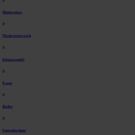
#
Illustration
#
Niederösterreich
#
klimawandel
#
Essen
#
Räder
#
Umweltschutz