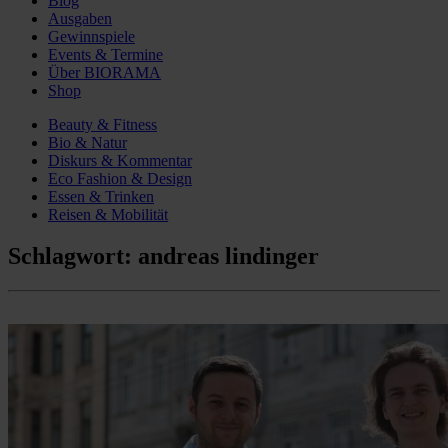
Blog
Ausgaben
Gewinnspiele
Events & Termine
Über BIORAMA
Shop
Beauty & Fitness
Bio & Natur
Diskurs & Kommentar
Eco Fashion & Design
Essen & Trinken
Reisen & Mobilität
Schlagwort:
andreas lindinger