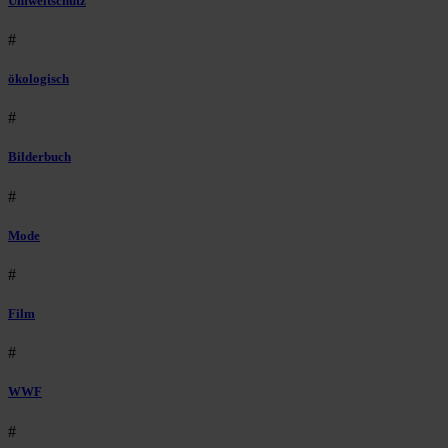
Umweltschutz
#
ökologisch
#
Bilderbuch
#
Mode
#
Film
#
WWF
#