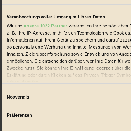
Lebenswandel. Es ist eine moderne Plattform für Ideen, Menschen
und Produkte, ein Leitfaden im schnell wachsenden Markt des
Handels mit Bioprodukten, des Fair-Trade sowie der Branche
Verantwortungsvoller Umgang mit Ihren Daten
alternativer Energien.
Wir und
unsere 1022 Partner
verarbeiten Ihre persönlichen 
Social Media
z. B. Ihre IP-Adresse, mithilfe von Technologien wie Cookies
22.601 Fans auf Facebook
3.415 Follower auf Twitter
Informationen auf Ihrem Gerät zu speichern und darauf zuzu
Folge uns auf Instagram
so personalisierte Werbung und Inhalte, Messungen von We
Themen
Inhalten, Zielgruppenforschung sowie Entwicklung von Ange
#
ermöglichen. Sie entscheiden darüber, wer Ihre Daten für we
Bio
Zwecke nutzt. Sie können Ihre Einwilligung jederzeit über di
Erklärung oder durch Klicken auf das Privacy Trigger Symbo
#
oder widerrufen
Nachhaltigkeit
Einwilligungsauswahl
Wenn Sie es erlauben, würden wir auch gerne:
Notwendig
#
Informationen über Ihre geografische Lage erfassen, 
auf einige Meter genau sein können
Vegan
Präferenzen
Ihr Gerät durch aktives Scannen nach bestimmten 
#
(Fingerprinting) identifizieren