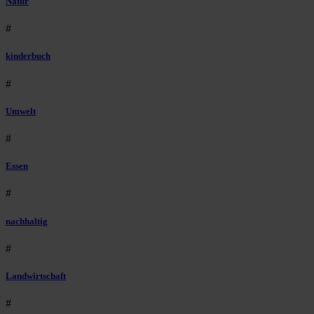
Natur
#
kinderbuch
#
Umwelt
#
Essen
#
nachhaltig
#
Landwirtschaft
#