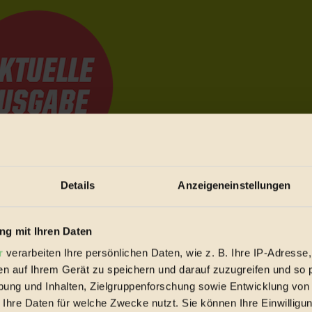
Details
Anzeigeneinstellungen
e Bewegungen festzuhalten.
g mit Ihren Daten
trieb vorbeischauen.
r
verarbeiten Ihre persönlichen Daten, wie z. B. Ihre IP-Adresse,
 inziwschen oft zu Hause.
en auf Ihrem Gerät zu speichern und darauf zuzugreifen und so 
 voll wieder zu dir zurückkommen.
ung und Inhalten, Zielgruppenforschung sowie Entwicklung von
 Ihre Daten für welche Zwecke nutzt. Sie können Ihre Einwilligun