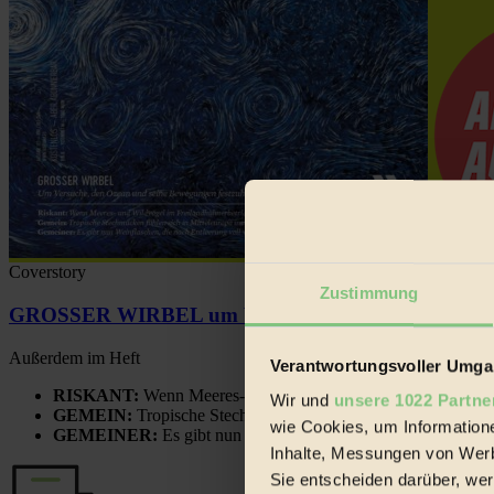
Coverstory
Zustimmung
GROSSER WIRBEL um Versuche, den Ozean und sein
Außerdem im Heft
Verantwortungsvoller Umgan
RISKANT:
Wenn Meeres- und Wildvögel im Freilandhühnerbe
Wir und
unsere 1022 Partne
GEMEIN:
Tropische Stechmücken fühlen sich in Mitteleuropa
wie Cookies, um Information
GEMEINER:
Es gibt nun Weinflaschen, die nach Entleerung
Inhalte, Messungen von Werb
Sie entscheiden darüber, wer