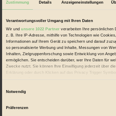
Zustimmung
Details
Anzeigeneinstellungen
Üb
Biorama steht für einen nachhaltigen Lebensstil und bewussten
Lebenswandel. Es ist eine moderne Plattform für Ideen, Menschen
und Produkte, ein Leitfaden im schnell wachsenden Markt des
Verantwortungsvoller Umgang mit Ihren Daten
Handels mit Bioprodukten, des Fair-Trade sowie der Branche
alternativer Energien.
Wir und
unsere 1022 Partner
verarbeiten Ihre persönlichen 
Social Media
z. B. Ihre IP-Adresse, mithilfe von Technologien wie Cookies
22.601 Fans auf Facebook
Informationen auf Ihrem Gerät zu speichern und darauf zuzu
3.415 Follower auf Twitter
so personalisierte Werbung und Inhalte, Messungen von We
Folge uns auf Instagram
Themen
Inhalten, Zielgruppenforschung sowie Entwicklung von Ange
#
ermöglichen. Sie entscheiden darüber, wer Ihre Daten für we
Zwecke nutzt. Sie können Ihre Einwilligung jederzeit über di
Bio
Erklärung oder durch Klicken auf das Privacy Trigger Symbo
#
oder widerrufen
Einwilligungsauswahl
Nachhaltigkeit
Wenn Sie es erlauben, würden wir auch gerne:
Notwendig
Informationen über Ihre geografische Lage erfassen, 
#
auf einige Meter genau sein können
Präferenzen
Vegan
Ihr Gerät durch aktives Scannen nach bestimmten 