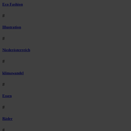
Eco Fashion
#
Illustration
#
Niederösterreich
#
klimawandel
#
Essen
#
Räder
#