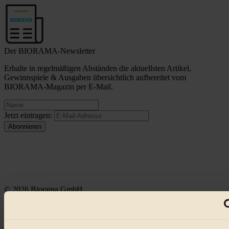
Der BIORAMA-Newsletter
Erhalte in regelmäßigen Abständen die aktuellsten Artikel,
Gewinnspiele & Ausgaben übersichtlich aufbereitet vom
BIORAMA-Magazin per E-Mail.
Jetzt eintragen:
© 2026 Biorama GmbH
Impressum & Disclaimer
Datenschutz
Mediadaten