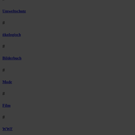
Umweltschutz
#
ökologisch
#
Bilderbuch
#
Mode
#
Film
#
WWF