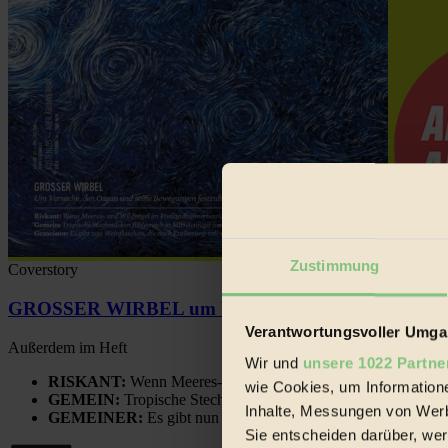
Zustimmung
Coverstory
GROSSER WIRBEL um Versuche, den Ozean und sein
Verantwortungsvoller Umgan
Außerdem im Heft
Wir und
unsere 1022 Partne
RISKANT:
Wenn Meeres- und Wildvögel im Freilandhühnerbe
wie Cookies, um Information
GEMEIN:
Tropische Stechmücken fühlen sich in Mitteleuropa
Inhalte, Messungen von Werb
GEMEINER:
Es gibt nun Weinflaschen, die nach Entleerung
Sie entscheiden darüber, wer