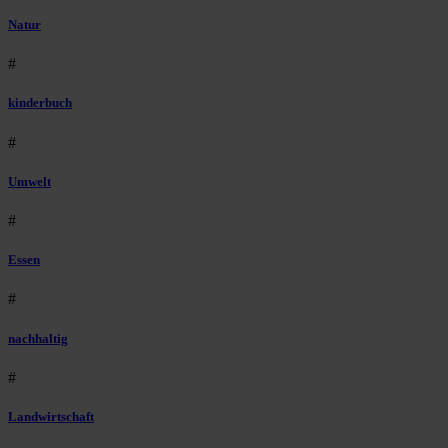
Natur
#
kinderbuch
#
Umwelt
#
Essen
#
nachhaltig
#
Landwirtschaft