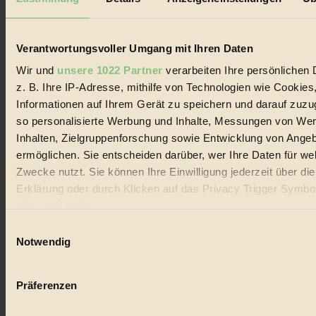
Biorama steht für einen nachhaltigen Lebensstil und bewussten
Lebenswandel. Es ist eine moderne Plattform für Ideen, Menschen
und Produkte, ein Leitfaden im schnell wachsenden Markt des
Handels mit Bioprodukten, des Fair-Trade sowie der Branche
Verantwortungsvoller Umgang mit Ihren Daten
alternativer Energien.
Wir und
unsere 1022 Partner
verarbeiten Ihre persönlichen 
Social Media
z. B. Ihre IP-Adresse, mithilfe von Technologien wie Cookies
22.601 Fans auf Facebook
Informationen auf Ihrem Gerät zu speichern und darauf zuzu
3.415 Follower auf Twitter
Folge uns auf Instagram
so personalisierte Werbung und Inhalte, Messungen von We
Themen
Inhalten, Zielgruppenforschung sowie Entwicklung von Ange
#
ermöglichen. Sie entscheiden darüber, wer Ihre Daten für we
Zwecke nutzt. Sie können Ihre Einwilligung jederzeit über di
Bio
Erklärung oder durch Klicken auf das Privacy Trigger Symbo
#
oder widerrufen
Einwilligungsauswahl
Nachhaltigkeit
Wenn Sie es erlauben, würden wir auch gerne:
Notwendig
#
Informationen über Ihre geografische Lage erfassen, 
auf einige Meter genau sein können
Vegan
Präferenzen
Ihr Gerät durch aktives Scannen nach bestimmten 
#
(Fingerprinting) identifizieren