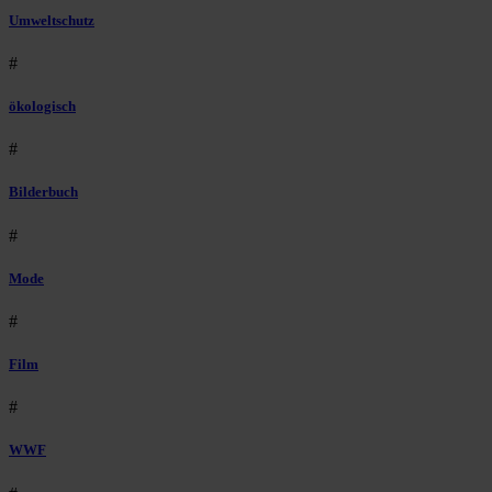
Umweltschutz
#
ökologisch
#
Bilderbuch
#
Mode
#
Film
#
WWF