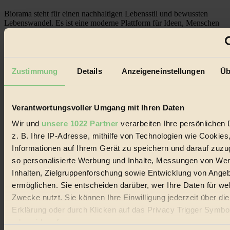
Biorama steht für einen nachhaltigen Lebensstil und bewussten
Lebenswandel. Es ist eine moderne Plattform für Ideen, Menschen
und Produkte, ein Leitfaden im schnell wachsenden Markt des
Handels mit Bioprodukten, des Fair-Trade sowie der Branche
alternativer Energien.
Social Media
Zustimmung
Details
Anzeigeneinstellungen
Üb
22.601 Fans auf Facebook
3.415 Follower auf Twitter
Folge uns auf Instagram
Themen
Verantwortungsvoller Umgang mit Ihren Daten
#
Wir und
unsere 1022 Partner
verarbeiten Ihre persönlichen 
Bio
z. B. Ihre IP-Adresse, mithilfe von Technologien wie Cookies
Informationen auf Ihrem Gerät zu speichern und darauf zuzu
#
so personalisierte Werbung und Inhalte, Messungen von We
Inhalten, Zielgruppenforschung sowie Entwicklung von Ange
Nachhaltigkeit
ermöglichen. Sie entscheiden darüber, wer Ihre Daten für we
#
Zwecke nutzt. Sie können Ihre Einwilligung jederzeit über di
Erklärung oder durch Klicken auf das Privacy Trigger Symbo
Vegan
oder widerrufen