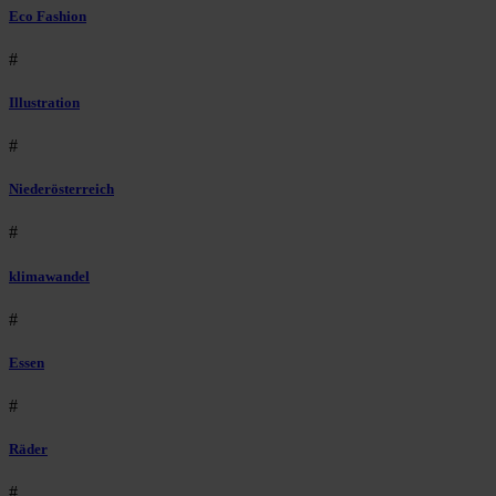
Eco Fashion
#
Illustration
#
Niederösterreich
#
klimawandel
#
Essen
#
Räder
#