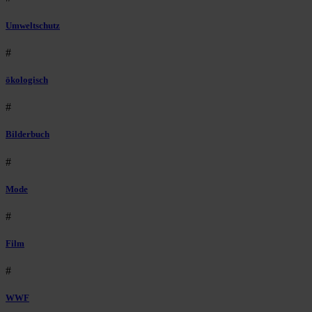
Umweltschutz
#
ökologisch
#
Bilderbuch
#
Mode
#
Film
#
WWF