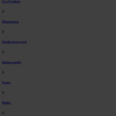
Eco Fashion
#
Illustration
#
Niederösterreich
#
klimawandel
#
Essen
#
Räder
#