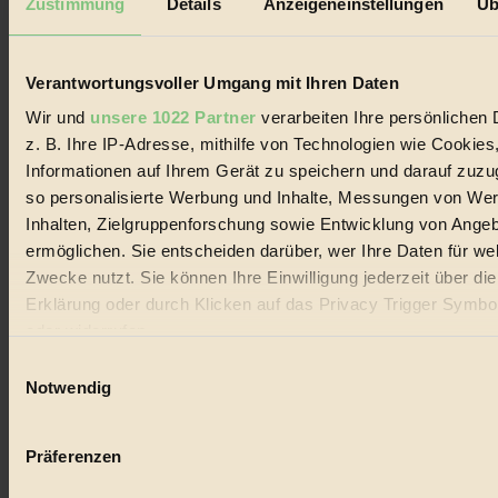
Zustimmung
Details
Anzeigeneinstellungen
Üb
Biorama steht für einen nachhaltigen Lebensstil und bewussten
Lebenswandel. Es ist eine moderne Plattform für Ideen, Menschen
und Produkte, ein Leitfaden im schnell wachsenden Markt des
Handels mit Bioprodukten, des Fair-Trade sowie der Branche
Verantwortungsvoller Umgang mit Ihren Daten
alternativer Energien.
Wir und
unsere 1022 Partner
verarbeiten Ihre persönlichen 
Social Media
z. B. Ihre IP-Adresse, mithilfe von Technologien wie Cookies
22.601 Fans auf Facebook
Informationen auf Ihrem Gerät zu speichern und darauf zuzu
3.415 Follower auf Twitter
Folge uns auf Instagram
so personalisierte Werbung und Inhalte, Messungen von We
Themen
Inhalten, Zielgruppenforschung sowie Entwicklung von Ange
#
ermöglichen. Sie entscheiden darüber, wer Ihre Daten für we
Zwecke nutzt. Sie können Ihre Einwilligung jederzeit über di
Bio
Erklärung oder durch Klicken auf das Privacy Trigger Symbo
#
oder widerrufen
Einwilligungsauswahl
Nachhaltigkeit
Wenn Sie es erlauben, würden wir auch gerne:
Notwendig
#
Informationen über Ihre geografische Lage erfassen, 
auf einige Meter genau sein können
Vegan
Präferenzen
Ihr Gerät durch aktives Scannen nach bestimmten 
(Fingerprinting) identifizieren