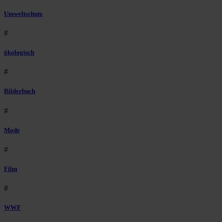
Umweltschutz
#
ökologisch
#
Bilderbuch
#
Mode
#
Film
#
WWF