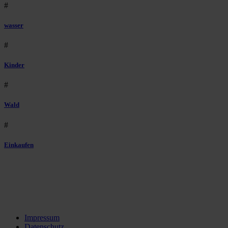
#
wasser
#
Kinder
#
Wald
#
Einkaufen
Impressum
Datenschutz