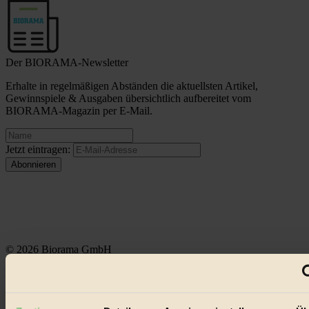
Der BIORAMA-Newsletter
Erhalte in regelmäßigen Abständen die aktuellsten Artikel,
Gewinnspiele & Ausgaben übersichtlich aufbereitet vom
BIORAMA-Magazin per E-Mail.
Jetzt eintragen:
© 2026 Biorama GmbH
Impressum & Disclaimer
Datenschutz
Mediadaten