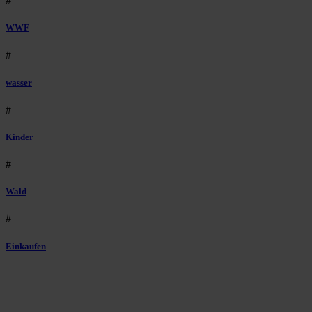
#
WWF
#
wasser
#
Kinder
#
Wald
#
Einkaufen