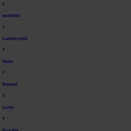
#
nachhaltig
#
Landwirtschaft
#
Design
#
Regional
#
Garten
#
Recycling