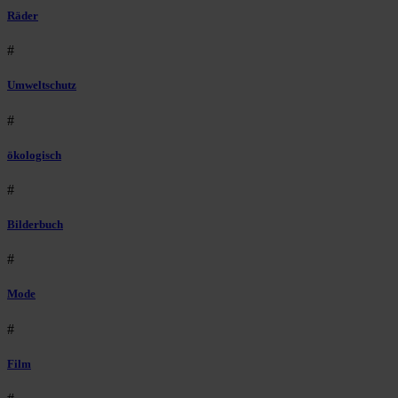
Räder
#
Umweltschutz
#
ökologisch
#
Bilderbuch
#
Mode
#
Film