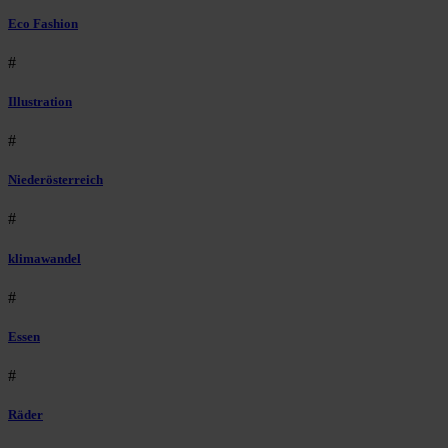
Eco Fashion
#
Illustration
#
Niederösterreich
#
klimawandel
#
Essen
#
Räder