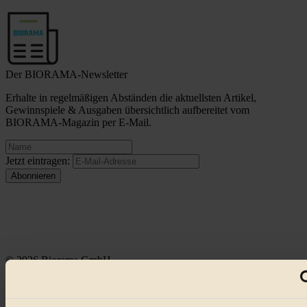
Der BIORAMA-Newsletter
Erhalte in regelmäßigen Abständen die aktuellsten Artikel,
Gewinnspiele & Ausgaben übersichtlich aufbereitet vom
BIORAMA-Magazin per E-Mail.
Jetzt eintragen:
© 2026 Biorama GmbH
Impressum & Disclaimer
Datenschutz