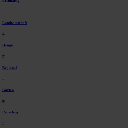
nachhaltig
#
Landwirtschaft
#
Design
#
Regional
#
Garten
#
Recycling
#