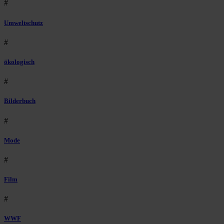
#
Umweltschutz
#
ökologisch
#
Bilderbuch
#
Mode
#
Film
#
WWF