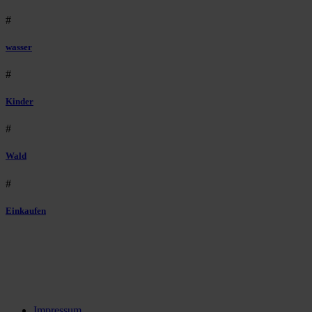
#
wasser
#
Kinder
#
Wald
#
Einkaufen
Impressum