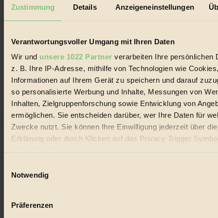
Mediadaten
Zustimmung
Details
Anzeigeneinstellungen
Üb
Biorama steht für einen nachhaltigen Lebensstil und bewussten
Lebenswandel. Es ist eine moderne Plattform für Ideen, Menschen
und Produkte, ein Leitfaden im schnell wachsenden Markt des
Verantwortungsvoller Umgang mit Ihren Daten
Handels mit Bioprodukten, des Fair-Trade sowie der Branche
alternativer Energien.
Wir und
unsere 1022 Partner
verarbeiten Ihre persönlichen 
z. B. Ihre IP-Adresse, mithilfe von Technologien wie Cookies
Social Media
22.601 Fans auf Facebook
Informationen auf Ihrem Gerät zu speichern und darauf zuzu
3.415 Follower auf Twitter
so personalisierte Werbung und Inhalte, Messungen von We
Folge uns auf Instagram
Inhalten, Zielgruppenforschung sowie Entwicklung von Ange
Themen
#
ermöglichen. Sie entscheiden darüber, wer Ihre Daten für we
Zwecke nutzt. Sie können Ihre Einwilligung jederzeit über di
Bio
Erklärung oder durch Klicken auf das Privacy Trigger Symbo
oder widerrufen
#
Einwilligungsauswahl
Nachhaltigkeit
Wenn Sie es erlauben, würden wir auch gerne:
Notwendig
Informationen über Ihre geografische Lage erfassen, 
#
auf einige Meter genau sein können
Präferenzen
Vegan
Ihr Gerät durch aktives Scannen nach bestimmten 