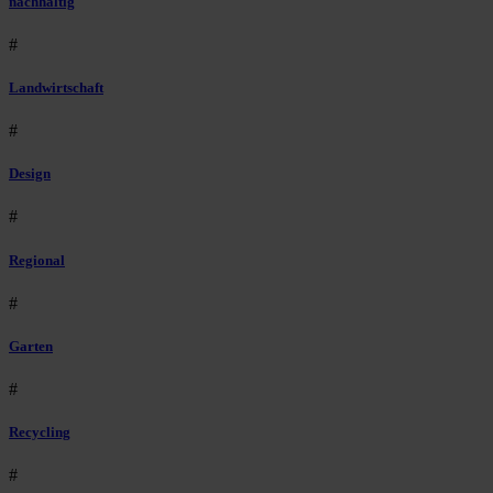
nachhaltig
#
Landwirtschaft
#
Design
#
Regional
#
Garten
#
Recycling
#