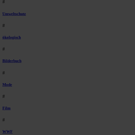
#
Umweltschutz
#
ökologisch
#
Bilderbuch
#
Mode
#
Film
#
WWF