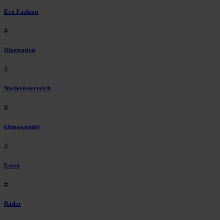
Eco Fashion
#
Illustration
#
Niederösterreich
#
klimawandel
#
Essen
#
Räder