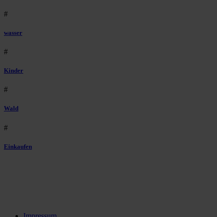
#
wasser
#
Kinder
#
Wald
#
Einkaufen
Impressum