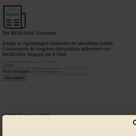
Der BIORAMA-Newsletter
Erhalte in regelmäßigen Abständen die aktuellsten Artikel,
Gewinnspiele & Ausgaben übersichtlich aufbereitet vom
BIORAMA-Magazin per E-Mail.
Jetzt eintragen:
© 2026 Biorama GmbH
Impressum & Disclaimer
Datenschutz