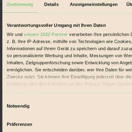
Mediadaten
Zustimmung
Details
Anzeigeneinstellungen
Üb
Biorama steht für einen nachhaltigen Lebensstil und bewussten
Lebenswandel. Es ist eine moderne Plattform für Ideen, Menschen
und Produkte, ein Leitfaden im schnell wachsenden Markt des
Verantwortungsvoller Umgang mit Ihren Daten
Handels mit Bioprodukten, des Fair-Trade sowie der Branche
alternativer Energien.
Wir und
unsere 1022 Partner
verarbeiten Ihre persönlichen 
z. B. Ihre IP-Adresse, mithilfe von Technologien wie Cookies
Social Media
22.601 Fans auf Facebook
Informationen auf Ihrem Gerät zu speichern und darauf zuzu
3.415 Follower auf Twitter
so personalisierte Werbung und Inhalte, Messungen von We
Folge uns auf Instagram
Inhalten, Zielgruppenforschung sowie Entwicklung von Ange
Themen
#
ermöglichen. Sie entscheiden darüber, wer Ihre Daten für we
Zwecke nutzt. Sie können Ihre Einwilligung jederzeit über di
Bio
Erklärung oder durch Klicken auf das Privacy Trigger Symbo
oder widerrufen
#
Einwilligungsauswahl
Nachhaltigkeit
Wenn Sie es erlauben, würden wir auch gerne:
Notwendig
Informationen über Ihre geografische Lage erfassen, 
#
auf einige Meter genau sein können
Präferenzen
Vegan
Ihr Gerät durch aktives Scannen nach bestimmten 