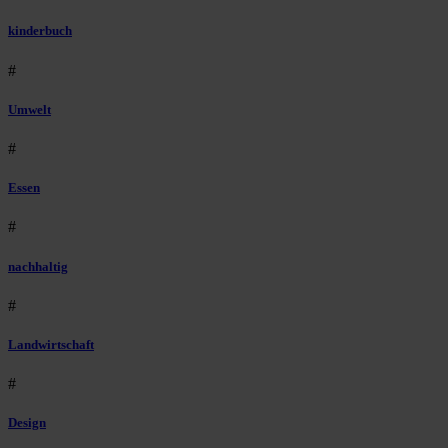
kinderbuch
#
Umwelt
#
Essen
#
nachhaltig
#
Landwirtschaft
#
Design