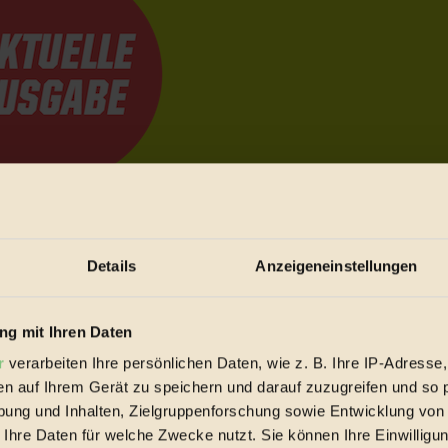
e Bewegungen festzuhalten.
Details
Anzeigeneinstellungen
trieb vorbeischauen.
 inziwschen oft zu Hause.
g mit Ihren Daten
 voll wieder zu dir zurückkommen.
r
verarbeiten Ihre persönlichen Daten, wie z. B. Ihre IP-Adresse,
en auf Ihrem Gerät zu speichern und darauf zuzugreifen und so 
ung und Inhalten, Zielgruppenforschung sowie Entwicklung von
 Ihre Daten für welche Zwecke nutzt. Sie können Ihre Einwilligun