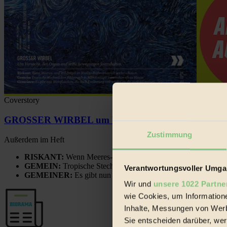
Coverstory
GROSSER WIRBEL um Versuche, den Ozean und sein
Zustimmung
Außerdem im Heft
RISKANT:
Wenn Meeres- und Wildvögel im Freilandhühnerbe
GEMEIN:
Tropische Stechmücken fühlen sich in Mitteleuropa
Verantwortungsvoller Umgan
GEMEINER:
Es gibt nun Weinflaschen, die nach Entleerung
Wir und
unsere 1022 Partne
wie Cookies, um Information
Inhalte, Messungen von Werb
Sie entscheiden darüber, wer