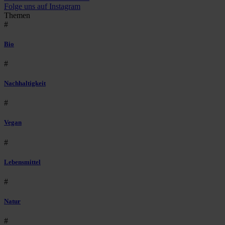
Folge uns auf Instagram
Themen
#
Bio
#
Nachhaltigkeit
#
Vegan
#
Lebensmittel
#
Natur
#