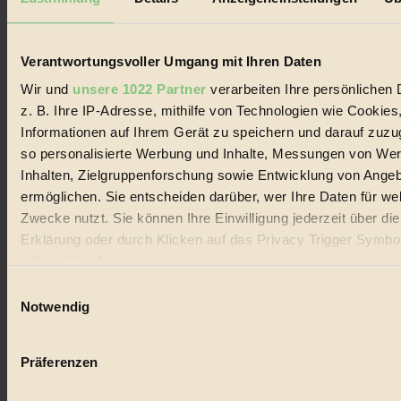
Biorama steht für einen nachhaltigen Lebensstil und bewussten
Lebenswandel. Es ist eine moderne Plattform für Ideen, Menschen
und Produkte, ein Leitfaden im schnell wachsenden Markt des
Handels mit Bioprodukten, des Fair-Trade sowie der Branche
Verantwortungsvoller Umgang mit Ihren Daten
alternativer Energien.
Wir und
unsere 1022 Partner
verarbeiten Ihre persönlichen 
Social Media
z. B. Ihre IP-Adresse, mithilfe von Technologien wie Cookies
22.601 Fans auf Facebook
Informationen auf Ihrem Gerät zu speichern und darauf zuzu
3.415 Follower auf Twitter
Folge uns auf Instagram
so personalisierte Werbung und Inhalte, Messungen von We
Themen
Inhalten, Zielgruppenforschung sowie Entwicklung von Ange
#
ermöglichen. Sie entscheiden darüber, wer Ihre Daten für we
Zwecke nutzt. Sie können Ihre Einwilligung jederzeit über di
Bio
Erklärung oder durch Klicken auf das Privacy Trigger Symbo
#
oder widerrufen
Einwilligungsauswahl
Nachhaltigkeit
Wenn Sie es erlauben, würden wir auch gerne:
Notwendig
#
Informationen über Ihre geografische Lage erfassen, 
auf einige Meter genau sein können
Vegan
Präferenzen
Ihr Gerät durch aktives Scannen nach bestimmten 
#
(Fingerprinting) identifizieren