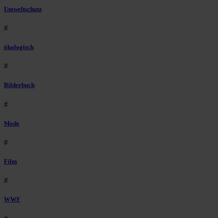
Umweltschutz
#
ökologisch
#
Bilderbuch
#
Mode
#
Film
#
WWF